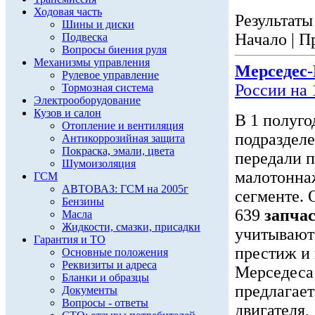
Ходовая часть
Результаты 
Шины и диски
Начало | П
Подвеска
Вопросы биения руля
Механизмы управления
Мерседес
Рулевое управление
России на
Тормозная система
Электрооборудование
Кузов и салон
В 1 полуг
Отопление и вентиляция
подраздел
Антикоррозийная защита
Покраска, эмали, цвета
передали п
Шумоизоляция
малотоннаж
ГСМ
АВТОВАЗ: ГСМ на 2005г
сегменте.
Бензины
639
запча
Масла
Жидкости, смазки, присадки
учитывают 
Гарантия и ТО
престиж и
Основные положения
Реквизиты и адреса
Мерседеса
Бланки и образцы
предлагает
Документы
Вопросы - ответы
двигателя,