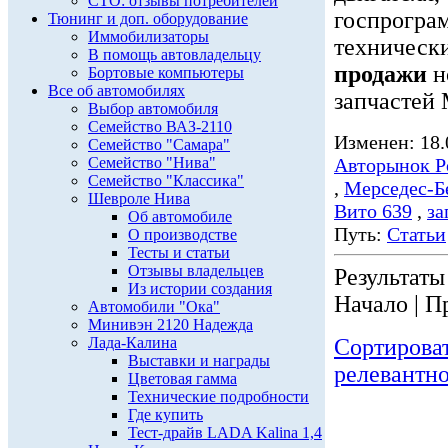
СТО: отзывы потребителей
госпрограм
Тюнинг и доп. оборудование
Иммобилизаторы
технически
В помощь автовладельцу
продажи
н
Бортовые компьютеры
Все об автомобилях
запчастей 
Выбор автомобиля
Семейство ВАЗ-2110
Изменен: 18.
Семейство "Самара"
Семейство "Нива"
Авторынок Р
Семейство "Классика"
,
Мерседес-Б
Шевроле Нива
Вито 639
,
за
Об автомобиле
Путь:
Статьи
О производстве
Тесты и статьи
Отзывы владельцев
Результаты 
Из истории создания
Начало | П
Автомобили "Ока"
Минивэн 2120 Надежда
Лада-Калина
Сортирова
Выставки и награды
релевантн
Цветовая гамма
Технические подробности
Где купить
Тест-драйв LADA Kalina 1,4