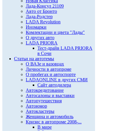
Новая Классика
Лада-Консул 21109
Авто от Бронто
Лада-Родстер
LADA Revolution
Иномарки
Комлектации и цвета "Лады"
О других авто
LADA PRIORA
Тест-драйв LADA PRIORA
в Сочи
Статьи на автотемы
О ВАЗе и вазовцах
Личности в автопроме
О пробегах и автоспорте
LADAONLINE в других СМИ
Сайт автодилера
Автокредитование
Автосалоны и выставки
Автопутешествия
Автоюмор
Автокластеры
Женщина и автомобиль
Кризис в автопроме 2008-...
В мире