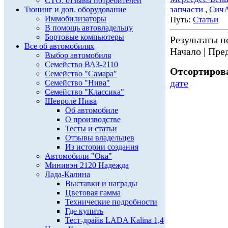
СТО: отзывы потребителей
запчасти
,
Сич
Тюнинг и доп. оборудование
Иммобилизаторы
Путь:
Статьи
В помощь автовладельцу
Бортовые компьютеры
Результаты по
Все об автомобилях
Начало | Пред
Выбор автомобиля
Семейство ВАЗ-2110
Отсортирова
Семейство "Самара"
дате
Семейство "Нива"
Семейство "Классика"
Шевроле Нива
Об автомобиле
О производстве
Тесты и статьи
Отзывы владельцев
Из истории создания
Автомобили "Ока"
Минивэн 2120 Надежда
Лада-Калина
Выставки и награды
Цветовая гамма
Технические подробности
Где купить
Тест-драйв LADA Kalina 1,4