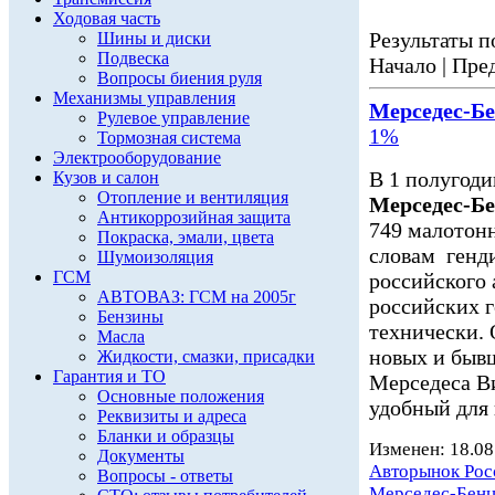
Ходовая часть
Результаты по
Шины и диски
Подвеска
Начало | Пред
Вопросы биения руля
Механизмы управления
Мерседес-Б
Рулевое управление
1%
Тормозная система
Электрооборудование
В 1 полугоди
Кузов и салон
Отопление и вентиляция
Мерседес-Б
Антикоррозийная защита
749 малотон
Покраска, эмали, цвета
словам генд
Шумоизоляция
ГСМ
российского 
АВТОВАЗ: ГСМ на 2005г
российских г
Бензины
технически. 
Масла
новых и быв
Жидкости, смазки, присадки
Гарантия и ТО
Мерседеса В
Основные положения
удобный для 
Реквизиты и адреса
Бланки и образцы
Изменен: 18.08
Документы
Авторынок Рос
Вопросы - ответы
Мерседес-Бен