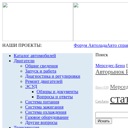
НАШИ ПРОЕКТЫ:
Форум Автолада
Авто спра
Поиск
Каталог автомобилей
Двигатели
Мерседес-Бенц
[
Общие сведения
Авторынок 
Запуск и работа
Диагностика и регулировки
Ремонт двигателей
Мерсед
ЭСУД
Вито 639
Обзоры и документы
ста
Вопросы и ответы
Система питания
СичАвто
Система зажигания
Система охлаждения
Газовое оборудование
Другие вопросы
Трансмиссия