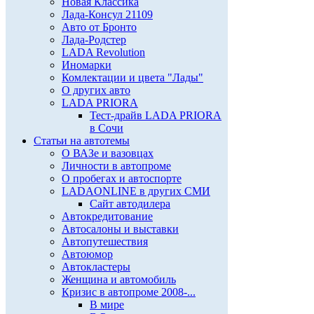
Новая Классика
Лада-Консул 21109
Авто от Бронто
Лада-Родстер
LADA Revolution
Иномарки
Комлектации и цвета "Лады"
О других авто
LADA PRIORA
Тест-драйв LADA PRIORA
в Сочи
Статьи на автотемы
О ВАЗе и вазовцах
Личности в автопроме
О пробегах и автоспорте
LADAONLINE в других СМИ
Сайт автодилера
Автокредитование
Автосалоны и выставки
Автопутешествия
Автоюмор
Автокластеры
Женщина и автомобиль
Кризис в автопроме 2008-...
В мире