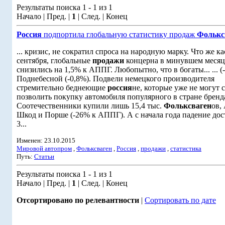
Результаты поиска 1 - 1 из 1
Начало | Пред. |
1
| След. | Конец
Россия
подпортила глобальную статистику продаж
Фолькс
... кризис, не сократил спроса на народную марку. Что же ка
сентября, глобальные
продажи
концерна в минувшем месяц
снизились на 1,5% к АППГ. Любопытно, что в богаты... ... (
Поднебесной (-0,8%). Подвели немецкого производителя
стремительно беднеющие
россия
не, которые уже не могут 
позволить покупку автомобиля популярного в стране бренд
Соотечественники купили лишь 15,4 тыс.
Фольксваген
ов,
Шкод и Порше (-26% к АППГ). А с начала года падение дос
3...
Изменен: 23.10.2015
Мировой автопром
,
Фольксваген
,
Россия
,
продажи
,
статистика
Путь:
Статьи
Результаты поиска 1 - 1 из 1
Начало | Пред. |
1
| След. | Конец
Отсортировано по релевантности
|
Сортировать по дате