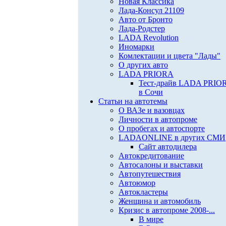
Новая Классика
Лада-Консул 21109
Авто от Бронто
Лада-Родстер
LADA Revolution
Иномарки
Комлектации и цвета "Лады"
О других авто
LADA PRIORA
Тест-драйв LADA PRIO
в Сочи
Статьи на автотемы
О ВАЗе и вазовцах
Личности в автопроме
О пробегах и автоспорте
LADAONLINE в других СМИ
Сайт автодилера
Автокредитование
Автосалоны и выставки
Автопутешествия
Автоюмор
Автокластеры
Женщина и автомобиль
Кризис в автопроме 2008-...
В мире