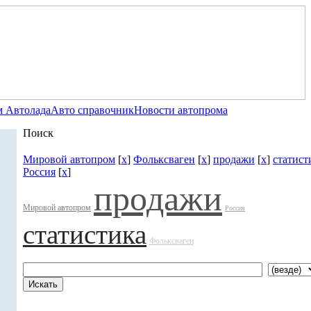
 Автолада
Авто справочник
Новости автопрома
Поиск
Мировой автопром
[
x
]
Фольксваген
[
x
]
продажи
[
x
]
статист
Россия
[
x
]
продажи
Мировой автопром
Россия
статистика
Фольксваген