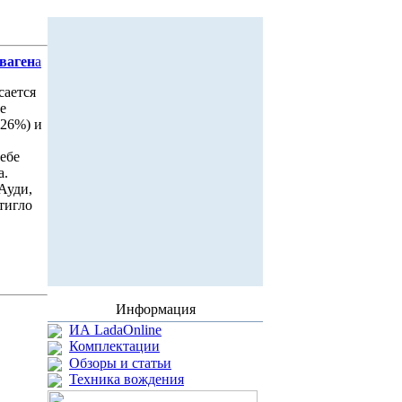
ваген
а
сается
е
-26%) и
себе
а.
 Ауди,
тигло
Информация
ИА LadaOnline
Комплектации
Обзоры и статьи
Техника вождения