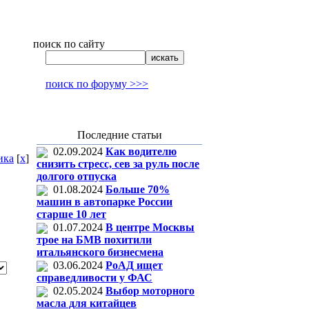
поиск по сайту
поиск по форуму >>>
Последние статьи
02.09.2024
Как водителю
ика
[
x
]
снизить стресс, сев за руль после
долгого отпуска
01.08.2024
Больше 70%
машин в автопарке России
старше 10 лет
01.07.2024
В центре Москвы
трое на БМВ похитили
итальянского бизнесмена
03.06.2024
РоАД ищет
справедливости у ФАС
02.05.2024
Выбор моторного
масла для китайцев