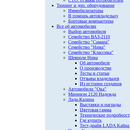
СТО: отзывы потребителей
Тюнинг и доп. оборудование
Иммобилизаторы
В помощь автовладельцу
Бортовые компьютеры
Все об автомобилях
Выбор автомобиля
Семейство ВАЗ-2110
Семейство "Самара"
Семейство "Нива"
Семейство "Классика"
Шевроле Нива
Об автомобиле
О производстве
Тесты и статьи
Отзывы владельцев
Из истории создания
Автомобили "Ока"
Минивэн 2120 Надежда
Лада-Калина
Выставки и награды
Цветовая гамма
Технические подробнос
Где купить
Тест-драйв LADA Kalina 