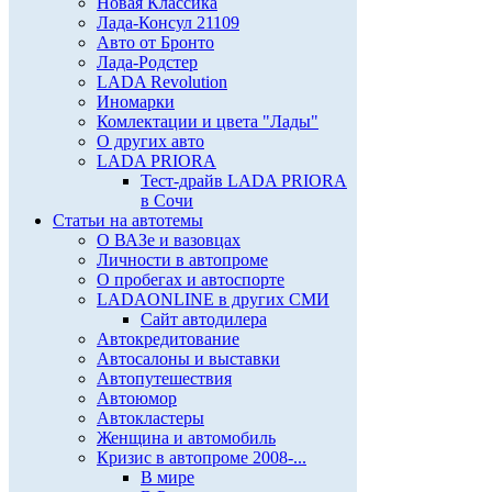
Новая Классика
Лада-Консул 21109
Авто от Бронто
Лада-Родстер
LADA Revolution
Иномарки
Комлектации и цвета "Лады"
О других авто
LADA PRIORA
Тест-драйв LADA PRIORA
в Сочи
Статьи на автотемы
О ВАЗе и вазовцах
Личности в автопроме
О пробегах и автоспорте
LADAONLINE в других СМИ
Сайт автодилера
Автокредитование
Автосалоны и выставки
Автопутешествия
Автоюмор
Автокластеры
Женщина и автомобиль
Кризис в автопроме 2008-...
В мире