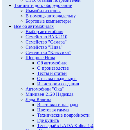
СТО: отзывы потребителей
Тюнинг и доп. оборудование
Иммобилизаторы
В помощь автовладельцу
Бортовые компьютеры
Все об автомобилях
Выбор автомобиля
Семейство ВАЗ-2110
Семейство "Самара"
Семейство "Нива"
Семейство "Классика"
Шевроле Нива
Об автомобиле
О производстве
Тесты и статьи
Отзывы владельцев
Из истории создания
Автомобили "Ока"
Минивэн 2120 Надежда
Лада-Калина
Выставки и награды
Цветовая гамма
Технические подробности
Где купить
Тест-драйв LADA Kalina 1,4