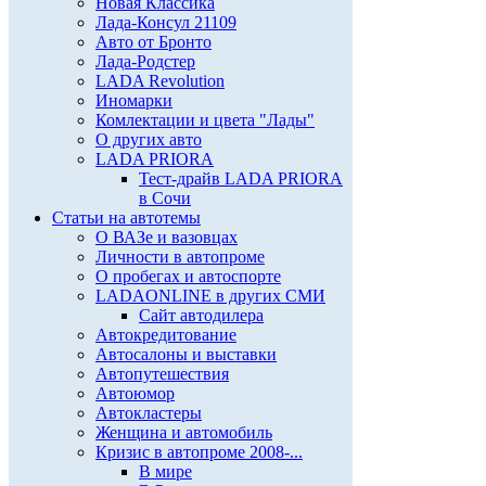
Новая Классика
Лада-Консул 21109
Авто от Бронто
Лада-Родстер
LADA Revolution
Иномарки
Комлектации и цвета "Лады"
О других авто
LADA PRIORA
Тест-драйв LADA PRIORA
в Сочи
Статьи на автотемы
О ВАЗе и вазовцах
Личности в автопроме
О пробегах и автоспорте
LADAONLINE в других СМИ
Сайт автодилера
Автокредитование
Автосалоны и выставки
Автопутешествия
Автоюмор
Автокластеры
Женщина и автомобиль
Кризис в автопроме 2008-...
В мире