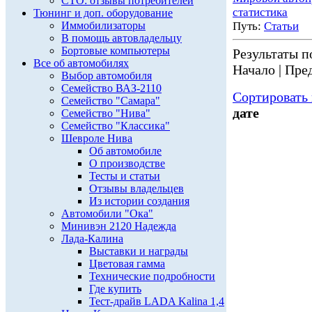
СТО: отзывы потребителей
статистика
Тюнинг и доп. оборудование
Иммобилизаторы
Путь:
Статьи
В помощь автовладельцу
Бортовые компьютеры
Результаты по
Все об автомобилях
Начало | Пред
Выбор автомобиля
Семейство ВАЗ-2110
Сортировать 
Семейство "Самара"
дате
Семейство "Нива"
Семейство "Классика"
Шевроле Нива
Об автомобиле
О производстве
Тесты и статьи
Отзывы владельцев
Из истории создания
Автомобили "Ока"
Минивэн 2120 Надежда
Лада-Калина
Выставки и награды
Цветовая гамма
Технические подробности
Где купить
Тест-драйв LADA Kalina 1,4