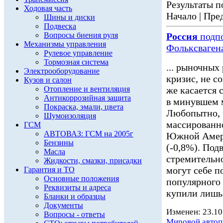
Результаты по
Ходовая часть
Начало | Пред
Шины и диски
Подвеска
Вопросы биения руля
Россия
подпо
Механизмы управления
Фольксваген
Рулевое управление
Тормозная система
... рыночных
Электрооборудование
кризис, не с
Кузов и салон
Отопление и вентиляция
же касается 
Антикоррозийная защита
в минувшем 
Покраска, эмали, цвета
Любопытно, ч
Шумоизоляция
массированно 
ГСМ
АВТОВАЗ: ГСМ на 2005г
Южной Амери
Бензины
(-0,8%). Под
Масла
стремительн
Жидкости, смазки, присадки
могут себе п
Гарантия и ТО
Основные положения
популярного 
Реквизиты и адреса
купили лишь 
Бланки и образцы
Документы
Изменен: 23.10
Вопросы - ответы
Мировой авто