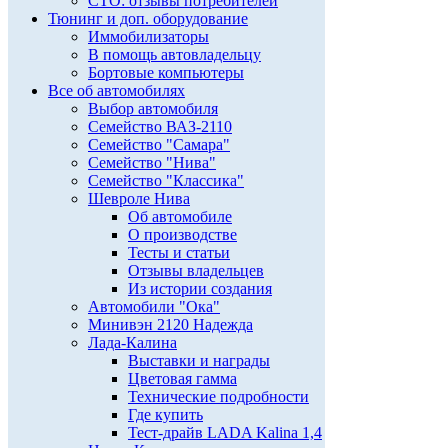
СТО: отзывы потребителей
Тюнинг и доп. оборудование
Иммобилизаторы
В помощь автовладельцу
Бортовые компьютеры
Все об автомобилях
Выбор автомобиля
Семейство ВАЗ-2110
Семейство "Самара"
Семейство "Нива"
Семейство "Классика"
Шевроле Нива
Об автомобиле
О производстве
Тесты и статьи
Отзывы владельцев
Из истории создания
Автомобили "Ока"
Минивэн 2120 Надежда
Лада-Калина
Выставки и награды
Цветовая гамма
Технические подробности
Где купить
Тест-драйв LADA Kalina 1,4