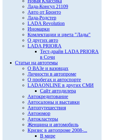
Новая Классика
Лада-Консул 21109
Авто от Бронто
Лада-Родстер
LADA Revolution
Иномарки
Комлектации и цвета "Лады"
О других авто
LADA PRIORA
Тест-драйв LADA PRIORA
в Сочи
Статьи на автотемы
О ВАЗе и вазовцах
Личности в автопроме
О пробегах и автоспорте
LADAONLINE в других СМИ
Сайт автодилера
Автокредитование
Автосалоны и выставки
Автопутешествия
Автоюмор
Автокластеры
Женщина и автомобиль
Кризис в автопроме 2008-...
В мире