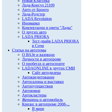
Новая Классика
Лада-Консул 21109
Авто от Бронто
Лада-Родстер
LADA Revolution
Иномарки
Комлектации и цвета "Лады"
О других авто
LADA PRIORA
Тест-драйв LADA PRIORA
в Сочи
Статьи на автотемы
О ВАЗе и вазовцах
Личности в автопроме
О пробегах и автоспорте
LADAONLINE в других СМИ
Сайт автодилера
Автокредитование
Автосалоны и выставки
Автопутешествия
Автоюмор
Автокластеры
Женщина и автомобиль
Кризис в автопроме 2008-...
В мире