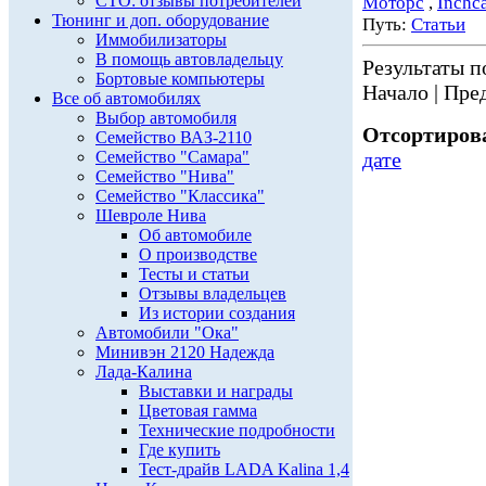
СТО: отзывы потребителей
Моторс
,
Inchc
Тюнинг и доп. оборудование
Путь:
Статьи
Иммобилизаторы
В помощь автовладельцу
Результаты по
Бортовые компьютеры
Начало | Пред
Все об автомобилях
Выбор автомобиля
Отсортирова
Семейство ВАЗ-2110
Семейство "Самара"
дате
Семейство "Нива"
Семейство "Классика"
Шевроле Нива
Об автомобиле
О производстве
Тесты и статьи
Отзывы владельцев
Из истории создания
Автомобили "Ока"
Минивэн 2120 Надежда
Лада-Калина
Выставки и награды
Цветовая гамма
Технические подробности
Где купить
Тест-драйв LADA Kalina 1,4