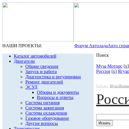
НАШИ ПРОЕКТЫ:
Форум Автолада
Авто спра
Поиск
Каталог автомобилей
Двигатели
Муза Моторс
[
x
Общие сведения
России
[
x
]
Ягуа
Запуск и работа
Диагностика и регулировки
Ремонт двигателей
Inchcape
Муза Мотор
ЭСУД
Обзоры и документы
Росс
Вопросы и ответы
Система питания
Система зажигания
Система охлаждения
Газовое оборудование
Другие вопросы
Трансмиссия