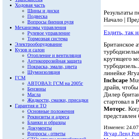
Ходовая часть
Шины и диски
Результаты по
Подвеска
Начало | Пред
Вопросы биения руля
Механизмы управления
Ездить, так 
Рулевое управление
Тормозная система
Британское 
Электрооборудование
Кузов и салон
турбодизель
Отопление и вентиляция
крутящего мо
Антикоррозийная защита
турбодизель.
Покраска, эмали, цвета
Шумоизоляция
линейке Ягуа
ГСМ
Inchcape
Mus
АВТОВАЗ: ГСМ на 2005г
драйв, чтобы 
Бензины
Дилер брита
Масла
Жидкости, смазки, присадки
стартовал в 
Гарантия и ТО
Моторс
. Ког
Основные положения
представлен б
Реквизиты и адреса
Бланки и образцы
Изменен: 24.07
Документы
Ягуар Ленд Ро
Вопросы - ответы