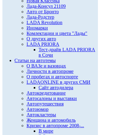
Новая Классика
Лада-Консул 21109
Авто от Бронто
Лада-Родстер
LADA Revolution
Иномарки
Комлектации и цвета "Лады"
О других авто
LADA PRIORA
Тест-драйв LADA PRIORA
в Сочи
Статьи на автотемы
О ВАЗе и вазовцах
Личности в автопроме
О пробегах и автоспорте
LADAONLINE в других СМИ
Сайт автодилера
Автокредитование
Автосалоны и выставки
Автопутешествия
Автоюмор
Автокластеры
Женщина и автомобиль
Кризис в автопроме 2008-...
В мире