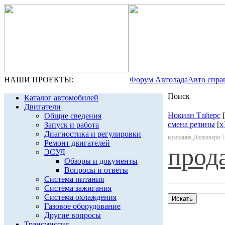
НАШИ ПРОЕКТЫ:
Форум Автолада
Авто спра
Поиск
Каталог автомобилей
Двигатели
Нокиан Тайерс
[
Общие сведения
смена резины
[
x
Запуск и работа
Диагностика и регулировки
компания Дискавери
Ремонт двигателей
прод
ЭСУД
Обзоры и документы
Вопросы и ответы
Система питания
Система зажигания
Система охлаждения
Газовое оборудование
Другие вопросы
Трансмиссия