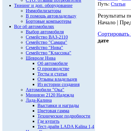
СТО: отзывы потребителей
Путь:
Статьи
Тюнинг и доп. оборудование
Иммобилизаторы
Результаты по
В помощь автовладельцу
Бортовые компьютеры
Начало | Пред
Все об автомобилях
Выбор автомобиля
Сортировать 
Семейство ВАЗ-2110
дате
Семейство "Самара"
Семейство "Нива"
Семейство "Классика"
Шевроле Нива
Об автомобиле
О производстве
Тесты и статьи
Отзывы владельцев
Из истории создания
Автомобили "Ока"
Минивэн 2120 Надежда
Лада-Калина
Выставки и награды
Цветовая гамма
Технические подробности
Где купить
Тест-драйв LADA Kalina 1,4