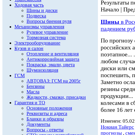
Результаты по
Ходовая часть
Начало | Пред
Шины и диски
Подвеска
Шины
в Рос
Вопросы биения руля
Механизмы управления
падением ру
Рулевое управление
Тормозная система
По прогнозу
Электрооборудование
российских а
Кузов и салон
поэтапное...
Отопление и вентиляция
Антикоррозийная защита
любом случае
Покраска, эмали, цвета
диски или с
Шумоизоляция
поспешить, п
ГСМ
АВТОВАЗ: ГСМ на 2005г
Заметно осл
Бензины
резины средн
Масла
продукции...
Жидкости, смазки, присадки
колесами в с
Гарантия и ТО
Основные положения
более 16 лет
Реквизиты и адреса
Бланки и образцы
Изменен: 05.02
Документы
Нокиан Тайерс
Вопросы - ответы
прогнозы
,
сме