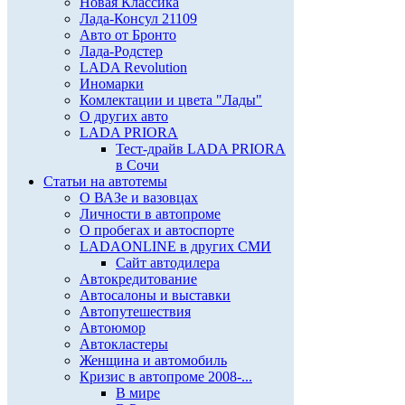
Новая Классика
Лада-Консул 21109
Авто от Бронто
Лада-Родстер
LADA Revolution
Иномарки
Комлектации и цвета "Лады"
О других авто
LADA PRIORA
Тест-драйв LADA PRIORA
в Сочи
Статьи на автотемы
О ВАЗе и вазовцах
Личности в автопроме
О пробегах и автоспорте
LADAONLINE в других СМИ
Сайт автодилера
Автокредитование
Автосалоны и выставки
Автопутешествия
Автоюмор
Автокластеры
Женщина и автомобиль
Кризис в автопроме 2008-...
В мире