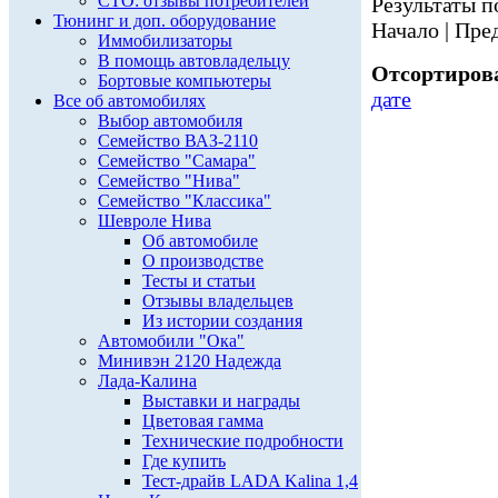
СТО: отзывы потребителей
Результаты по
Тюнинг и доп. оборудование
Начало | Пред
Иммобилизаторы
В помощь автовладельцу
Отсортирова
Бортовые компьютеры
дате
Все об автомобилях
Выбор автомобиля
Семейство ВАЗ-2110
Семейство "Самара"
Семейство "Нива"
Семейство "Классика"
Шевроле Нива
Об автомобиле
О производстве
Тесты и статьи
Отзывы владельцев
Из истории создания
Автомобили "Ока"
Минивэн 2120 Надежда
Лада-Калина
Выставки и награды
Цветовая гамма
Технические подробности
Где купить
Тест-драйв LADA Kalina 1,4