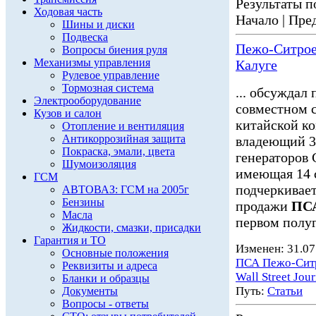
Результаты по
Ходовая часть
Начало | Пред
Шины и диски
Подвеска
Пежо-Ситроен
Вопросы биения руля
Механизмы управления
Калуге
Рулевое управление
Тормозная система
... обсуждал
Электрооборудование
совместном 
Кузов и салон
китайской к
Отопление и вентиляция
Антикоррозийная защита
владеющий 30
Покраска, эмали, цвета
генераторов
Шумоизоляция
имеющая 14 с
ГСМ
подчеркивает
АВТОВАЗ: ГСМ на 2005г
Бензины
продажи
ПСА
Масла
первом полуг
Жидкости, смазки, присадки
Гарантия и ТО
Изменен: 31.07
Основные положения
ПСА Пежо-Сит
Реквизиты и адреса
Wall Street Jour
Бланки и образцы
Путь:
Статьи
Документы
Вопросы - ответы