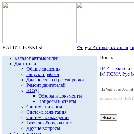
НАШИ ПРОЕКТЫ:
Форум Автолада
Авто спра
Поиск
Каталог автомобилей
Двигатели
ПСА Пежо-Ситр
Общие сведения
[
x
]
ПСМА Рус
[
Запуск и работа
Диагностика и регулировки
Ремонт двигателей
The Wall Street Journal
ЭСУД
Обзоры и документы
продажа акций
ПСА П
Вопросы и ответы
Система питания
Система зажигания
Система охлаждения
Газовое оборудование
Другие вопросы
Трансмиссия