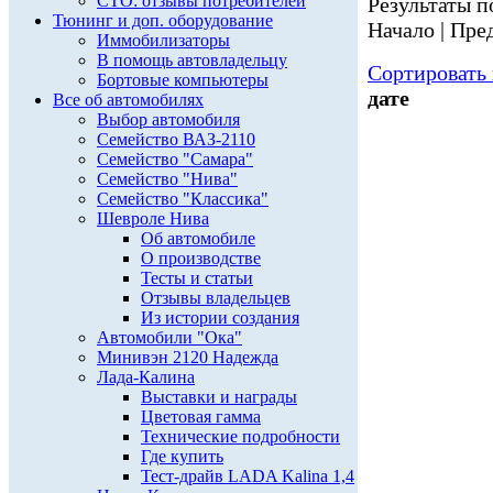
СТО: отзывы потребителей
Результаты по
Тюнинг и доп. оборудование
Начало | Пред
Иммобилизаторы
В помощь автовладельцу
Сортировать 
Бортовые компьютеры
дате
Все об автомобилях
Выбор автомобиля
Семейство ВАЗ-2110
Семейство "Самара"
Семейство "Нива"
Семейство "Классика"
Шевроле Нива
Об автомобиле
О производстве
Тесты и статьи
Отзывы владельцев
Из истории создания
Автомобили "Ока"
Минивэн 2120 Надежда
Лада-Калина
Выставки и награды
Цветовая гамма
Технические подробности
Где купить
Тест-драйв LADA Kalina 1,4