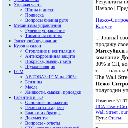
Результаты по
Ходовая часть
Начало | Пред
Шины и диски
Подвеска
Пежо-Ситроен
Вопросы биения руля
Механизмы управления
Калуге
Рулевое управление
Тормозная система
... Journal 
Электрооборудование
продажу свое
Кузов и салон
Митсубиси
к
Отопление и вентиляция
Антикоррозийная защита
компании
До
Покраска, эмали, цвета
30% в СП, во
Шумоизоляция
т... ... нача
ГСМ
The Wall Str
АВТОВАЗ: ГСМ на 2005г
Бензины
Пежо-Ситро
Масла
полугодии уп
Жидкости, смазки, присадки
Гарантия и ТО
Изменен: 31.07
Основные положения
ПСА Пежо-Сит
Реквизиты и адреса
Wall Street Jour
Бланки и образцы
Путь:
Статьи
Документы
Вопросы - ответы