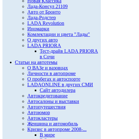
Новая Классика
Лада-Консул 21109
Авто от Бронто
Лада-Родстер
LADA Revolution
Иномарки
Комлектации и цвета "Лады"
О других авто
LADA PRIORA
Тест-драйв LADA PRIORA
в Сочи
Статьи на автотемы
О ВАЗе и вазовцах
Личности в автопроме
О пробегах и автоспорте
LADAONLINE в других СМИ
Сайт автодилера
Автокредитование
Автосалоны и выставки
Автопутешествия
Автоюмор
Автокластеры
Женщина и автомобиль
Кризис в автопроме 2008-...
В мире