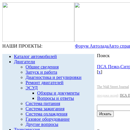
НАШИ ПРОЕКТЫ:
Форум Автолада
Авто спра
Поиск
Каталог автомобилей
Двигатели
ПСА Пежо-Ситр
Общие сведения
[
x
]
Запуск и работа
Диагностика и регулировки
Ремонт двигателей
The Wall Street Journal
ЭСУД
Обзоры и документы
продажа акций
ПСА П
Вопросы и ответы
Система питания
Система зажигания
Система охлаждения
Газовое оборудование
Другие вопросы
Трансмиссия