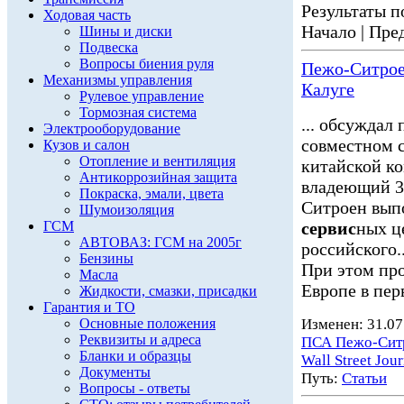
Результаты по
Ходовая часть
Начало | Пред
Шины и диски
Подвеска
Вопросы биения руля
Пежо-Ситроен
Механизмы управления
Калуге
Рулевое управление
Тормозная система
... обсуждал
Электрооборудование
совместном 
Кузов и салон
Отопление и вентиляция
китайской к
Антикоррозийная защита
владеющий 30
Покраска, эмали, цвета
Ситроен вып
Шумоизоляция
ГСМ
сервис
ных ц
АВТОВАЗ: ГСМ на 2005г
российского..
Бензины
При этом пр
Масла
Европе в пер
Жидкости, смазки, присадки
Гарантия и ТО
Основные положения
Изменен: 31.07
Реквизиты и адреса
ПСА Пежо-Сит
Бланки и образцы
Wall Street Jour
Документы
Путь:
Статьи
Вопросы - ответы