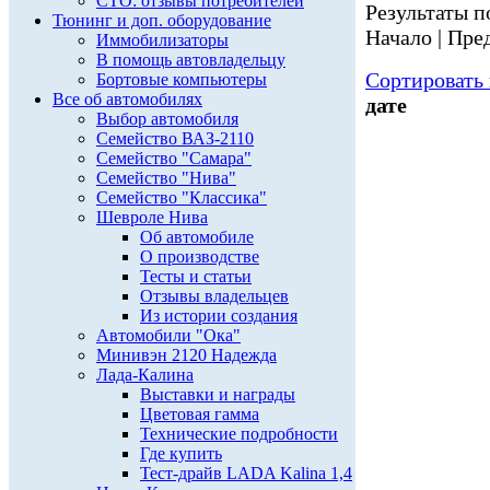
СТО: отзывы потребителей
Результаты по
Тюнинг и доп. оборудование
Начало | Пред
Иммобилизаторы
В помощь автовладельцу
Сортировать 
Бортовые компьютеры
Все об автомобилях
дате
Выбор автомобиля
Семейство ВАЗ-2110
Семейство "Самара"
Семейство "Нива"
Семейство "Классика"
Шевроле Нива
Об автомобиле
О производстве
Тесты и статьи
Отзывы владельцев
Из истории создания
Автомобили "Ока"
Минивэн 2120 Надежда
Лада-Калина
Выставки и награды
Цветовая гамма
Технические подробности
Где купить
Тест-драйв LADA Kalina 1,4