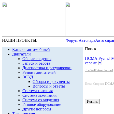
НАШИ ПРОЕКТЫ:
Форум Автолада
Авто спра
Поиск
Каталог автомобилей
Двигатели
ПСМА Рус
[
x
]
М
Общие сведения
сервис
[
x
]
Запуск и работа
Диагностика и регулировки
The Wall Street Journal
Ремонт двигателей
ЭСУД
Обзоры и документы
Пежо-Ситроен
ПСМА
Вопросы и ответы
Система питания
Система зажигания
Система охлаждения
Газовое оборудование
Другие вопросы
Трансмиссия