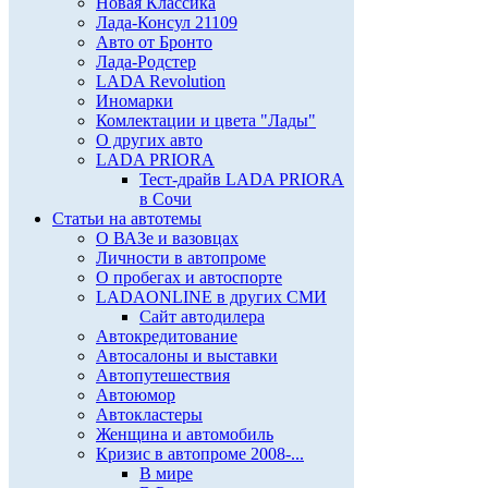
Новая Классика
Лада-Консул 21109
Авто от Бронто
Лада-Родстер
LADA Revolution
Иномарки
Комлектации и цвета "Лады"
О других авто
LADA PRIORA
Тест-драйв LADA PRIORA
в Сочи
Статьи на автотемы
О ВАЗе и вазовцах
Личности в автопроме
О пробегах и автоспорте
LADAONLINE в других СМИ
Сайт автодилера
Автокредитование
Автосалоны и выставки
Автопутешествия
Автоюмор
Автокластеры
Женщина и автомобиль
Кризис в автопроме 2008-...
В мире