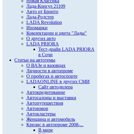
Новая Классика
Лада-Консул 21109
Авто от Бронто
Лада-Родстер
LADA Revolution
Иномарки
Комлектации и цвета "Лады"
О других авто
LADA PRIORA
Тест-драйв LADA PRIORA
в Сочи
Статьи на автотемы
О ВАЗе и вазовцах
Личности в автопроме
О пробегах и автоспорте
LADAONLINE в других СМИ
Сайт автодилера
Автокредитование
Автосалоны и выставки
Автопутешествия
Автоюмор
Автокластеры
Женщина и автомобиль
Кризис в автопроме 2008-...
В мире