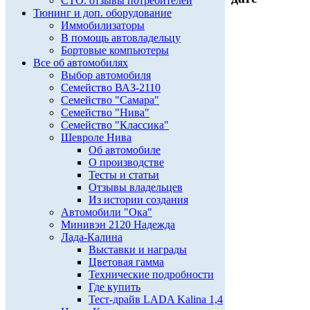
СТО: отзывы потребителей
Тюнинг и доп. оборудование
Иммобилизаторы
В помощь автовладельцу
Бортовые компьютеры
Все об автомобилях
Выбор автомобиля
Семейство ВАЗ-2110
Семейство "Самара"
Семейство "Нива"
Семейство "Классика"
Шевроле Нива
Об автомобиле
О производстве
Тесты и статьи
Отзывы владельцев
Из истории создания
Автомобили "Ока"
Минивэн 2120 Надежда
Лада-Калина
Выставки и награды
Цветовая гамма
Технические подробности
Где купить
Тест-драйв LADA Kalina 1,4