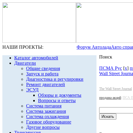
НАШИ ПРОЕКТЫ:
Форум Автолада
Авто спра
Поиск
Каталог автомобилей
Двигатели
ПСМА Рус
[
x
]
п
Общие сведения
Wall Street Journa
Запуск и работа
Диагностика и регулировки
Ремонт двигателей
The Wall Street Journal
ЭСУД
Обзоры и документы
продажа акций
ПСА П
Вопросы и ответы
Система питания
Система зажигания
Система охлаждения
Газовое оборудование
Другие вопросы
Трансмиссия