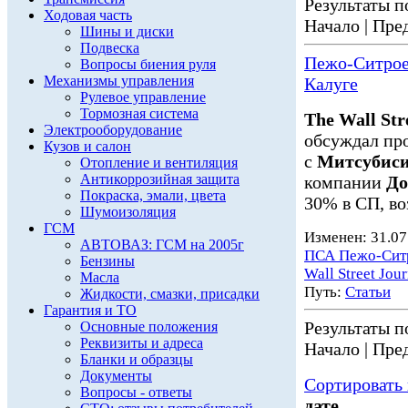
Результаты по
Ходовая часть
Начало | Пред
Шины и диски
Подвеска
Пежо-Ситроен
Вопросы биения руля
Механизмы управления
Калуге
Рулевое управление
Тормозная система
The Wall Str
Электрооборудование
обсуждал пр
Кузов и салон
с
Митсубис
Отопление и вентиляция
Антикоррозийная защита
компании
До
Покраска, эмали, цвета
30% в СП, во
Шумоизоляция
ГСМ
Изменен: 31.07
АВТОВАЗ: ГСМ на 2005г
ПСА Пежо-Сит
Бензины
Wall Street Jour
Масла
Путь:
Статьи
Жидкости, смазки, присадки
Гарантия и ТО
Результаты по
Основные положения
Реквизиты и адреса
Начало | Пред
Бланки и образцы
Документы
Сортировать 
Вопросы - ответы
дате