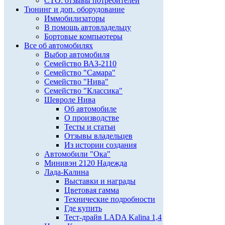
СТО: отзывы потребителей
Тюнинг и доп. оборудование
Иммобилизаторы
В помощь автовладельцу
Бортовые компьютеры
Все об автомобилях
Выбор автомобиля
Семейство ВАЗ-2110
Семейство "Самара"
Семейство "Нива"
Семейство "Классика"
Шевроле Нива
Об автомобиле
О производстве
Тесты и статьи
Отзывы владельцев
Из истории создания
Автомобили "Ока"
Минивэн 2120 Надежда
Лада-Калина
Выставки и награды
Цветовая гамма
Технические подробности
Где купить
Тест-драйв LADA Kalina 1,4