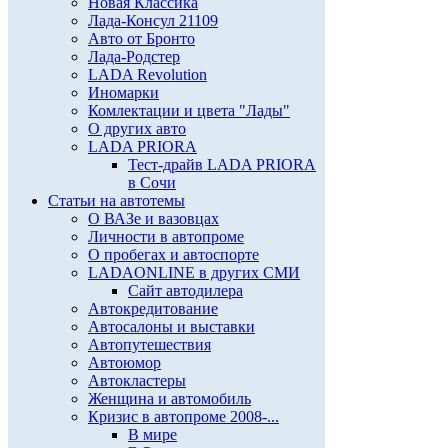
Новая Классика
Лада-Консул 21109
Авто от Бронто
Лада-Родстер
LADA Revolution
Иномарки
Комлектации и цвета "Лады"
О других авто
LADA PRIORA
Тест-драйв LADA PRIORA
в Сочи
Статьи на автотемы
О ВАЗе и вазовцах
Личности в автопроме
О пробегах и автоспорте
LADAONLINE в других СМИ
Сайт автодилера
Автокредитование
Автосалоны и выставки
Автопутешествия
Автоюмор
Автокластеры
Женщина и автомобиль
Кризис в автопроме 2008-...
В мире