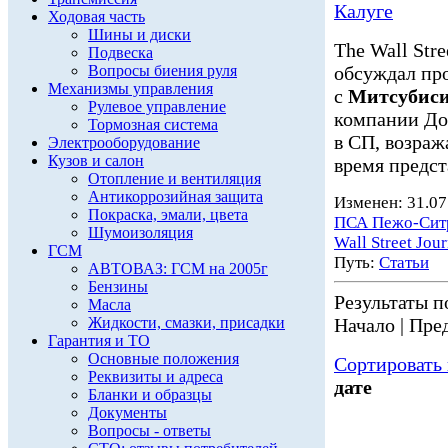
Калуге
Ходовая часть
Шины и диски
The Wall Str
Подвеска
Вопросы биения руля
обсуждал пр
Механизмы управления
с
Митсубис
Рулевое управление
компании До
Тормозная система
в СП, возраж
Электрооборудование
Кузов и салон
время предст
Отопление и вентиляция
Антикоррозийная защита
Изменен: 31.07
Покраска, эмали, цвета
ПСА Пежо-Сит
Шумоизоляция
Wall Street Jour
ГСМ
Путь:
Статьи
АВТОВАЗ: ГСМ на 2005г
Бензины
Результаты по
Масла
Жидкости, смазки, присадки
Начало | Пред
Гарантия и ТО
Основные положения
Сортировать 
Реквизиты и адреса
дате
Бланки и образцы
Документы
Вопросы - ответы