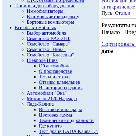
СТО: отзывы потребителей
Российский ав
Тюнинг и доп. оборудование
антикризисные
Иммобилизаторы
Путь:
Статьи
В помощь автовладельцу
Бортовые компьютеры
Результаты по
Все об автомобилях
Начало | Пред
Выбор автомобиля
Семейство ВАЗ-2110
Сортировать 
Семейство "Самара"
Семейство "Нива"
дате
Семейство "Классика"
Шевроле Нива
Об автомобиле
О производстве
Тесты и статьи
Отзывы владельцев
Из истории создания
Автомобили "Ока"
Минивэн 2120 Надежда
Лада-Калина
Выставки и награды
Цветовая гамма
Технические подробности
Где купить
Тест-драйв LADA Kalina 1,4