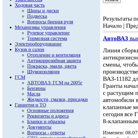
Ходовая часть
Шины и диски
Подвеска
Результаты по
Вопросы биения руля
Начало | Пред
Механизмы управления
Рулевое управление
АвтоВАЗ
вын
Тормозная система
Электрооборудование
Кузов и салон
Линия сборки
Отопление и вентиляция
антикризисно
Антикоррозийная защита
смены, чтобы
Покраска, эмали, цвета
производств
Шумоизоляция
ГСМ
ВАЗ-11182 дл
АВТОВАЗ: ГСМ на 2005г
Гранты начал
Бензины
с растущим 
Масла
автомобили в
Жидкости, смазки, присадки
Гарантия и ТО
клапанные мо
Основные положения
сегодня все 
Реквизиты и адреса
8-клапанным
Бланки и образцы
Документы
Изменен: 08.07
Вопросы - ответы