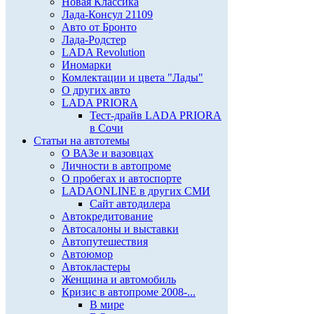
Новая Классика
Лада-Консул 21109
Авто от Бронто
Лада-Родстер
LADA Revolution
Иномарки
Комлектации и цвета "Лады"
О других авто
LADA PRIORA
Тест-драйв LADA PRIORA
в Сочи
Статьи на автотемы
О ВАЗе и вазовцах
Личности в автопроме
О пробегах и автоспорте
LADAONLINE в других СМИ
Сайт автодилера
Автокредитование
Автосалоны и выставки
Автопутешествия
Автоюмор
Автокластеры
Женщина и автомобиль
Кризис в автопроме 2008-...
В мире