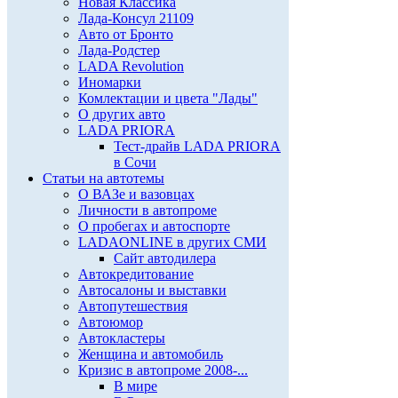
Новая Классика
Лада-Консул 21109
Авто от Бронто
Лада-Родстер
LADA Revolution
Иномарки
Комлектации и цвета "Лады"
О других авто
LADA PRIORA
Тест-драйв LADA PRIORA
в Сочи
Статьи на автотемы
О ВАЗе и вазовцах
Личности в автопроме
О пробегах и автоспорте
LADAONLINE в других СМИ
Сайт автодилера
Автокредитование
Автосалоны и выставки
Автопутешествия
Автоюмор
Автокластеры
Женщина и автомобиль
Кризис в автопроме 2008-...
В мире