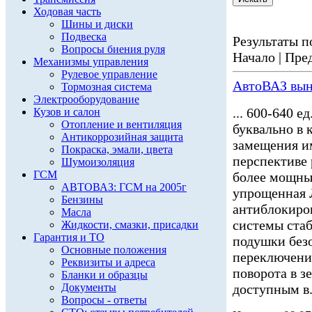
Ходовая часть
Шины и диски
Подвеска
Результаты по
Вопросы биения руля
Начало | Пред
Механизмы управления
Рулевое управление
АвтоВАЗ вын
Тормозная система
Электрооборудование
... 600-640 
Кузов и салон
Отопление и вентиляция
буквально в 
Антикоррозийная защита
замещения и
Покраска, эмали, цвета
перспективе 
Шумоизоляция
ГСМ
более мощны
АВТОВАЗ: ГСМ на 2005г
упрощенная
Бензины
антиблокиро
Масла
системы ста
Жидкости, смазки, присадки
Гарантия и ТО
подушки безо
Основные положения
переключения
Реквизиты и адреса
поворота в з
Бланки и образцы
Документы
доступным в.
Вопросы - ответы