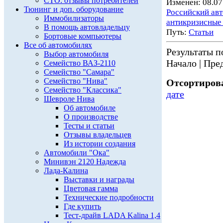
СТО: отзывы потребителей
Изменен: 08.07
Тюнинг и доп. оборудование
Российский ав
Иммобилизаторы
антикризисные
В помощь автовладельцу
Путь:
Статьи
Бортовые компьютеры
Все об автомобилях
Результаты по
Выбор автомобиля
Начало | Пред
Семейство ВАЗ-2110
Семейство "Самара"
Семейство "Нива"
Отсортирова
Семейство "Классика"
дате
Шевроле Нива
Об автомобиле
О производстве
Тесты и статьи
Отзывы владельцев
Из истории создания
Автомобили "Ока"
Минивэн 2120 Надежда
Лада-Калина
Выставки и награды
Цветовая гамма
Технические подробности
Где купить
Тест-драйв LADA Kalina 1,4