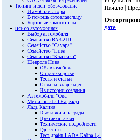
Результаты по
СТО: отзывы потребителей
Тюнинг и доп. оборудование
Начало | Пред
Иммобилизаторы
В помощь автовладельцу
Отсортирова
Бортовые компьютеры
дате
Все об автомобилях
Выбор автомобиля
Семейство ВАЗ-2110
Семейство "Самара"
Семейство "Нива"
Семейство "Классика"
Шевроле Нива
Об автомобиле
О производстве
Тесты и статьи
Отзывы владельцев
Из истории создания
Автомобили "Ока"
Минивэн 2120 Надежда
Лада-Калина
Выставки и награды
Цветовая гамма
Технические подробности
Где купить
Тест-драйв LADA Kalina 1,4