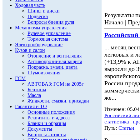
Ходовая часть
Шины и диски
Результаты по
Подвеска
Начало | Пред
Вопросы биения руля
Механизмы управления
Рулевое управление
Российский
Тормозная система
Электрооборудование
... месяц вес
Кузов и салон
легковых и 
Отопление и вентиляция
(+13,9% к АП
Антикоррозийная защита
Покраска, эмали, цвета
выросли до 3
Шумоизоляция
европейского
ГСМ
России прода
АВТОВАЗ: ГСМ на 2005г
Бензины
коммерчески
Масла
же...
Жидкости, смазки, присадки
Гарантия и ТО
Изменен: 05.04
Основные положения
Российский ав
Реквизиты и адреса
статистика
,
пр
Бланки и образцы
Путь:
Статьи
Документы
Вопросы - ответы