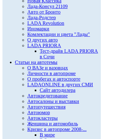
Новая Классика
Лада-Консул 21109
Авто от Бронто
Лада-Родстер
LADA Revolution
Иномарки
Комлектации и цвета "Лады"
О других авто
LADA PRIORA
Тест-драйв LADA PRIORA
в Сочи
Статьи на автотемы
О ВАЗе и вазовцах
Личности в автопроме
О пробегах и автоспорте
LADAONLINE в других СМИ
Сайт автодилера
Автокредитование
Автосалоны и выставки
Автопутешествия
Автоюмор
Автокластеры
Женщина и автомобиль
Кризис в автопроме 2008-...
В мире