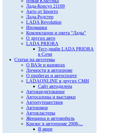
Новая Классика
Лада-Консул 21109
Авто от Бронто
Лада-Родстер
LADA Revolution
Иномарки
Комлектации и цвета "Лады"
О других авто
LADA PRIORA
Тест-драйв LADA PRIORA
в Сочи
Статьи на автотемы
О ВАЗе и вазовцах
Личности в автопроме
О пробегах и автоспорте
LADAONLINE в других СМИ
Сайт автодилера
Автокредитование
Автосалоны и выставки
Автопутешествия
Автоюмор
Автокластеры
Женщина и автомобиль
Кризис в автопроме 2008-...
В мире