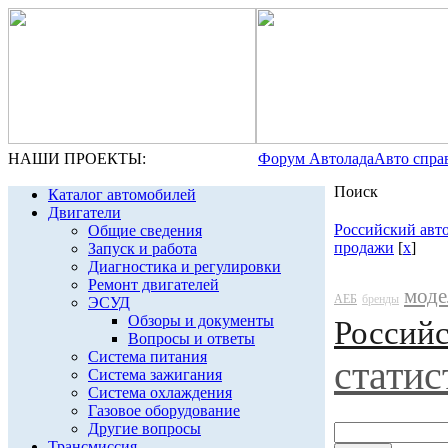
НАШИ ПРОЕКТЫ:
Форум Автолада
Авто спра
Поиск
Каталог автомобилей
Двигатели
Российский авт
Общие сведения
продажи
[
x
]
Запуск и работа
Диагностика и регулировки
Ремонт двигателей
моде
АЕБ
бренды
ЭСУД
Обзоры и документы
Россий
Вопросы и ответы
Система питания
статис
Система зажигания
Система охлаждения
Газовое оборудование
Другие вопросы
Трансмиссия