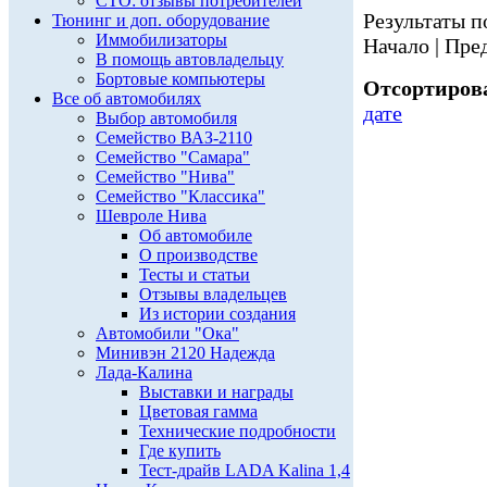
СТО: отзывы потребителей
Результаты по
Тюнинг и доп. оборудование
Иммобилизаторы
Начало | Пред
В помощь автовладельцу
Бортовые компьютеры
Отсортирова
Все об автомобилях
дате
Выбор автомобиля
Семейство ВАЗ-2110
Семейство "Самара"
Семейство "Нива"
Семейство "Классика"
Шевроле Нива
Об автомобиле
О производстве
Тесты и статьи
Отзывы владельцев
Из истории создания
Автомобили "Ока"
Минивэн 2120 Надежда
Лада-Калина
Выставки и награды
Цветовая гамма
Технические подробности
Где купить
Тест-драйв LADA Kalina 1,4