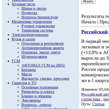
Ходовая часть
Шины и диски
Подвеска
Результаты по
Вопросы биения руля
Начало | Пред
Механизмы управления
Рулевое управление
Тормозная система
Российский
Электрооборудование
Кузов и салон
В первый мес
Отопление и вентиляция
легковых и 
Антикоррозийная защита
(+13,9% к АП
Покраска, эмали, цвета
Шумоизоляция
выросли до 3
ГСМ
европейского
АВТОВАЗ: ГСМ на 2005г
России прода
Бензины
Масла
коммерчески
Жидкости, смазки, присадки
же в 1 кварт
Гарантия и ТО
Основные положения
Изменен: 05.04
Реквизиты и адреса
Российский ав
Бланки и образцы
статистика
,
пр
Документы
Путь:
Статьи
Вопросы - ответы