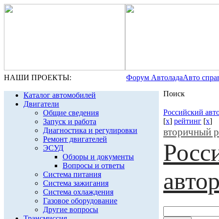
НАШИ ПРОЕКТЫ:
Форум Автолада
Авто спра
Поиск
Каталог автомобилей
Двигатели
Российский авт
Общие сведения
[
x
]
рейтинг
[
x
]
Запуск и работа
Диагностика и регулировки
вторичный 
Ремонт двигателей
Росс
ЭСУД
Обзоры и документы
Вопросы и ответы
авто
Система питания
Система зажигания
Система охлаждения
Газовое оборудование
Другие вопросы
Трансмиссия