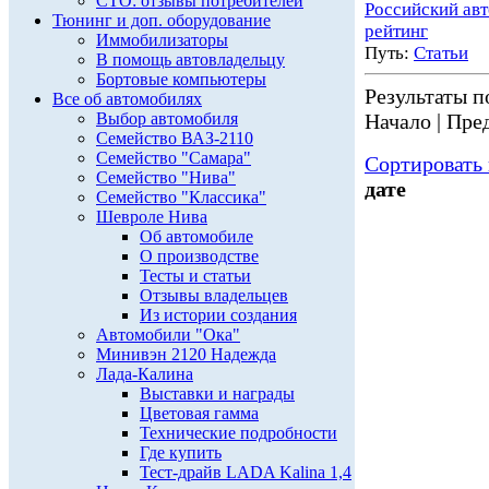
СТО: отзывы потребителей
Российский ав
Тюнинг и доп. оборудование
рейтинг
Иммобилизаторы
Путь:
Статьи
В помощь автовладельцу
Бортовые компьютеры
Результаты по
Все об автомобилях
Выбор автомобиля
Начало | Пред
Семейство ВАЗ-2110
Семейство "Самара"
Сортировать 
Семейство "Нива"
дате
Семейство "Классика"
Шевроле Нива
Об автомобиле
О производстве
Тесты и статьи
Отзывы владельцев
Из истории создания
Автомобили "Ока"
Минивэн 2120 Надежда
Лада-Калина
Выставки и награды
Цветовая гамма
Технические подробности
Где купить
Тест-драйв LADA Kalina 1,4