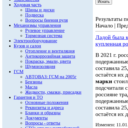
Ходовая часть
Шины и диски
Подвеска
Результаты по
Вопросы биения руля
Начало | Пред
Механизмы управления
Рулевое управление
Тормозная система
Ладой была 
Электрооборудование
купленная р
Кузов и салон
Отопление и вентиляция
В 2021 г. ро
Антикоррозийная защита
подержанные
Покраска, эмали, цвета
Шумоизоляция
составила 25
ГСМ
остаётся их 
АВТОВАЗ: ГСМ на 2005г
марки
стоил
Бензины
Масла
подсчитали с
Жидкости, смазки, присадки
россияне тр
Гарантия и ТО
подержанные
Основные положения
составила 25
Реквизиты и адреса
Бланки и образцы
остаётся их д
Документы
Вопросы - ответы
Изменен: 11.01