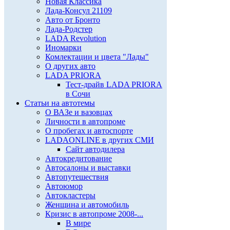
Новая Классика
Лада-Консул 21109
Авто от Бронто
Лада-Родстер
LADA Revolution
Иномарки
Комлектации и цвета "Лады"
О других авто
LADA PRIORA
Тест-драйв LADA PRIORA
в Сочи
Статьи на автотемы
О ВАЗе и вазовцах
Личности в автопроме
О пробегах и автоспорте
LADAONLINE в других СМИ
Сайт автодилера
Автокредитование
Автосалоны и выставки
Автопутешествия
Автоюмор
Автокластеры
Женщина и автомобиль
Кризис в автопроме 2008-...
В мире