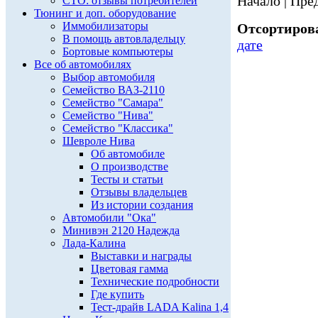
Начало | Пред
СТО: отзывы потребителей
Тюнинг и доп. оборудование
Иммобилизаторы
Отсортирова
В помощь автовладельцу
дате
Бортовые компьютеры
Все об автомобилях
Выбор автомобиля
Семейство ВАЗ-2110
Семейство "Самара"
Семейство "Нива"
Семейство "Классика"
Шевроле Нива
Об автомобиле
О производстве
Тесты и статьи
Отзывы владельцев
Из истории создания
Автомобили "Ока"
Минивэн 2120 Надежда
Лада-Калина
Выставки и награды
Цветовая гамма
Технические подробности
Где купить
Тест-драйв LADA Kalina 1,4