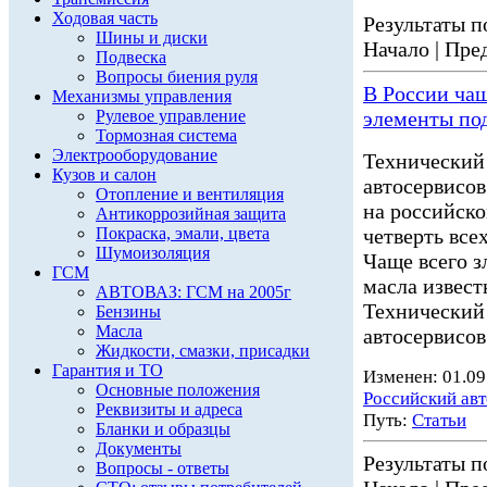
Ходовая часть
Результаты по
Шины и диски
Начало | Пред
Подвеска
Вопросы биения руля
В России ча
Механизмы управления
Рулевое управление
элементы по
Тормозная система
Электрооборудование
Технический
Кузов и салон
автосервисов
Отопление и вентиляция
на российск
Антикоррозийная защита
Покраска, эмали, цвета
четверть все
Шумоизоляция
Чаще всего 
ГСМ
масла извест
АВТОВАЗ: ГСМ на 2005г
Технический
Бензины
Масла
автосервисов 
Жидкости, смазки, присадки
Гарантия и ТО
Изменен: 01.09
Основные положения
Российский ав
Реквизиты и адреса
Путь:
Статьи
Бланки и образцы
Документы
Результаты по
Вопросы - ответы