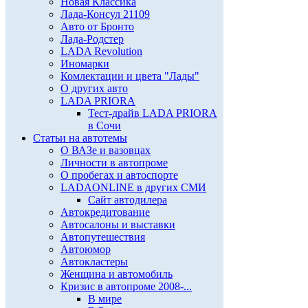
Новая Классика
Лада-Консул 21109
Авто от Бронто
Лада-Родстер
LADA Revolution
Иномарки
Комлектации и цвета "Лады"
О других авто
LADA PRIORA
Тест-драйв LADA PRIORA
в Сочи
Статьи на автотемы
О ВАЗе и вазовцах
Личности в автопроме
О пробегах и автоспорте
LADAONLINE в других СМИ
Сайт автодилера
Автокредитование
Автосалоны и выставки
Автопутешествия
Автоюмор
Автокластеры
Женщина и автомобиль
Кризис в автопроме 2008-...
В мире