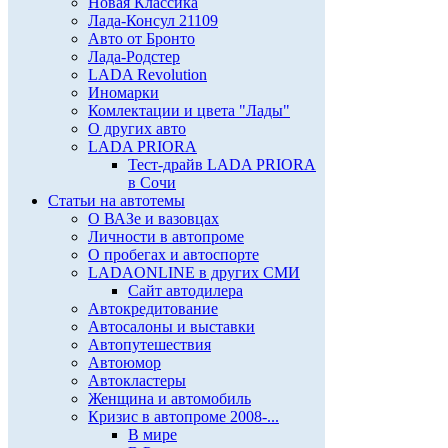
Новая Классика
Лада-Консул 21109
Авто от Бронто
Лада-Родстер
LADA Revolution
Иномарки
Комлектации и цвета "Лады"
О других авто
LADA PRIORA
Тест-драйв LADA PRIORA
в Сочи
Статьи на автотемы
О ВАЗе и вазовцах
Личности в автопроме
О пробегах и автоспорте
LADAONLINE в других СМИ
Сайт автодилера
Автокредитование
Автосалоны и выставки
Автопутешествия
Автоюмор
Автокластеры
Женщина и автомобиль
Кризис в автопроме 2008-...
В мире