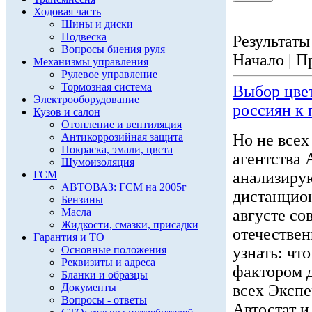
Ходовая часть
Шины и диски
Подвеска
Результаты 
Вопросы биения руля
Начало | П
Механизмы управления
Рулевое управление
Тормозная система
Выбор цвет
Электрооборудование
россиян к 
Кузов и салон
Отопление и вентиляция
Антикоррозийная защита
Но не всех
Покраска, эмали, цвета
агентства 
Шумоизоляция
ГСМ
анализиру
АВТОВАЗ: ГСМ на 2005г
дистанцион
Бензины
Масла
августе со
Жидкости, смазки, присадки
отечествен
Гарантия и ТО
Основные положения
узнать: ч
Реквизиты и адреса
фактором 
Бланки и образцы
Документы
всех Экспе
Вопросы - ответы
Автостат и