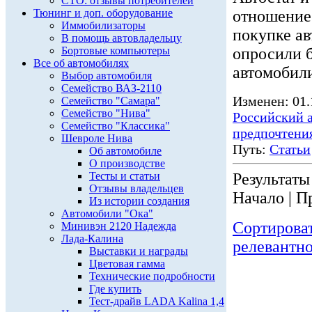
СТО: отзывы потребителей
Тюнинг и доп. оборудование
отношение
Иммобилизаторы
покупке ав
В помощь автовладельцу
Бортовые компьютеры
опросили б
Все об автомобилях
автомобили
Выбор автомобиля
Семейство ВАЗ-2110
Изменен: 01.
Семейство "Самара"
Семейство "Нива"
Российский 
Семейство "Классика"
предпочтения
Шевроле Нива
Путь:
Статьи
Об автомобиле
О производстве
Тесты и статьи
Результаты 
Отзывы владельцев
Начало | П
Из истории создания
Автомобили "Ока"
Сортирова
Минивэн 2120 Надежда
Лада-Калина
релевантн
Выставки и награды
Цветовая гамма
Технические подробности
Где купить
Тест-драйв LADA Kalina 1,4