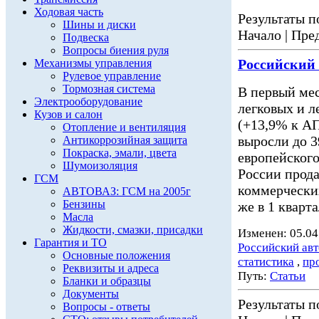
Ходовая часть
Результаты по
Шины и диски
Начало | Пред
Подвеска
Вопросы биения руля
Российский
Механизмы управления
Рулевое управление
Тормозная система
В первый мес
Электрооборудование
легковых и 
Кузов и салон
(+13,9% к АП
Отопление и вентиляция
выросли до 3
Антикоррозийная защита
Покраска, эмали, цвета
европейского
Шумоизоляция
России прода
ГСМ
коммерчески
АВТОВАЗ: ГСМ на 2005г
Бензины
же в 1 кварт
Масла
Жидкости, смазки, присадки
Изменен: 05.04
Гарантия и ТО
Российский ав
Основные положения
статистика
,
пр
Реквизиты и адреса
Путь:
Статьи
Бланки и образцы
Документы
Результаты по
Вопросы - ответы