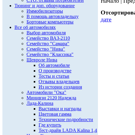
Начало | Пред
СТО: отзывы потребителей
Тюнинг и доп. оборудование
Иммобилизаторы
Отсортирова
В помощь автовладельцу
дате
Бортовые компьютеры
Все об автомобилях
Выбор автомобиля
Семейство ВАЗ-2110
Семейство "Самара"
Семейство "Нива"
Семейство "Классика"
Шевроле Нива
Об автомобиле
О производстве
Тесты и статьи
Отзывы владельцев
Из истории создания
Автомобили "Ока"
Минивэн 2120 Надежда
Лада-Калина
Выставки и награды
Цветовая гамма
Технические подробности
Где купить
Тест-драйв LADA Kalina 1,4