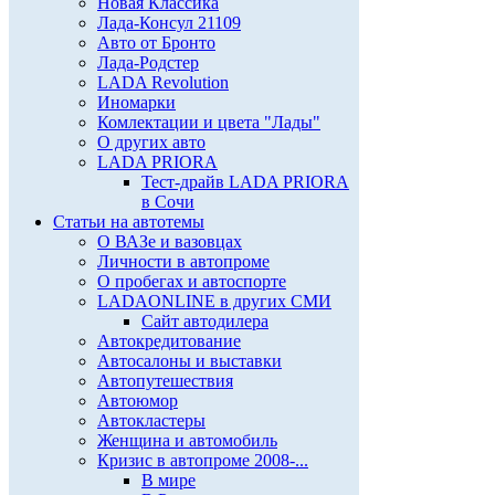
Новая Классика
Лада-Консул 21109
Авто от Бронто
Лада-Родстер
LADA Revolution
Иномарки
Комлектации и цвета "Лады"
О других авто
LADA PRIORA
Тест-драйв LADA PRIORA
в Сочи
Статьи на автотемы
О ВАЗе и вазовцах
Личности в автопроме
О пробегах и автоспорте
LADAONLINE в других СМИ
Сайт автодилера
Автокредитование
Автосалоны и выставки
Автопутешествия
Автоюмор
Автокластеры
Женщина и автомобиль
Кризис в автопроме 2008-...
В мире