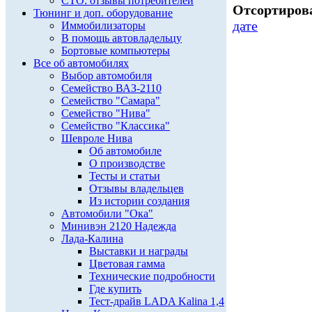
СТО: отзывы потребителей
Отсортирова
Тюнинг и доп. оборудование
дате
Иммобилизаторы
В помощь автовладельцу
Бортовые компьютеры
Все об автомобилях
Выбор автомобиля
Семейство ВАЗ-2110
Семейство "Самара"
Семейство "Нива"
Семейство "Классика"
Шевроле Нива
Об автомобиле
О производстве
Тесты и статьи
Отзывы владельцев
Из истории создания
Автомобили "Ока"
Минивэн 2120 Надежда
Лада-Калина
Выставки и награды
Цветовая гамма
Технические подробности
Где купить
Тест-драйв LADA Kalina 1,4