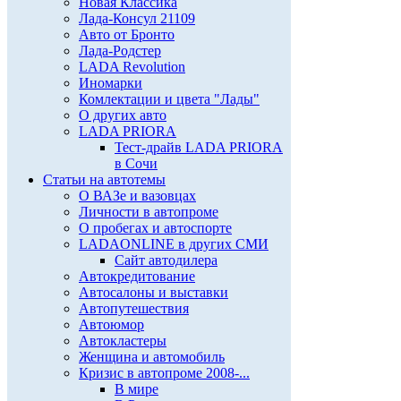
Новая Классика
Лада-Консул 21109
Авто от Бронто
Лада-Родстер
LADA Revolution
Иномарки
Комлектации и цвета "Лады"
О других авто
LADA PRIORA
Тест-драйв LADA PRIORA
в Сочи
Статьи на автотемы
О ВАЗе и вазовцах
Личности в автопроме
О пробегах и автоспорте
LADAONLINE в других СМИ
Сайт автодилера
Автокредитование
Автосалоны и выставки
Автопутешествия
Автоюмор
Автокластеры
Женщина и автомобиль
Кризис в автопроме 2008-...
В мире