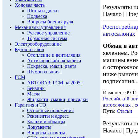
Ходовая часть
Результаты по
Шины и диски
Начало | Пред
Подвеска
Вопросы биения руля
Роспотребнад
Механизмы управления
Рулевое управление
автосалонах
Тормозная система
Электрооборудование
Обман в авт
Кузов и салон
явлением. Ро
Отопление и вентиляция
машины вним
Антикоррозийная защита
Покраска, эмали, цвета
с осторожно
Шумоизоляция
ниже рыночно
ГСМ
подписания..
АВТОВАЗ: ГСМ на 2005г
Бензины
Изменен: 09.11
Масла
Российский ав
Жидкости, смазки, присадки
автосалонах
,
с
Гарантия и ТО
Основные положения
Путь:
Статьи
Реквизиты и адреса
Бланки и образцы
Результаты по
Документы
Начало | Пред
Вопросы - ответы