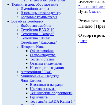
СТО: отзывы потребителей
Изменен: 04.04
Тюнинг и доп. оборудование
Российский ав
Иммобилизаторы
Путь:
Статьи
В помощь автовладельцу
Бортовые компьютеры
Результаты по
Все об автомобилях
Выбор автомобиля
Начало | Пред
Семейство ВАЗ-2110
Семейство "Самара"
Отсортирова
Семейство "Нива"
дате
Семейство "Классика"
Шевроле Нива
Об автомобиле
О производстве
Тесты и статьи
Отзывы владельцев
Из истории создания
Автомобили "Ока"
Минивэн 2120 Надежда
Лада-Калина
Выставки и награды
Цветовая гамма
Технические подробности
Где купить
Тест-драйв LADA Kalina 1,4