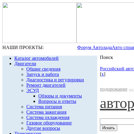
НАШИ ПРОЕКТЫ:
Форум Автолада
Авто спра
Поиск
Каталог автомобилей
Двигатели
Российский авт
Общие сведения
[
x
]
Запуск и работа
Диагностика и регулировки
Ремонт двигателей
подорожание
ра
ЭСУД
Обзоры и документы
авто
Вопросы и ответы
Система питания
Система зажигания
Система охлаждения
Газовое оборудование
Другие вопросы
Трансмиссия