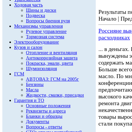
Ходовая часть
Шины и диски
Результаты по
Подвеска
Начало | Пред
Вопросы биения руля
Механизмы управления
Россияне вы
Рулевое управление
Тормозная система
расходниках
Электрооборудование
Кузов и салон
... в деньгах
Отопление и вентиляция
вынуждены э
Антикоррозийная защита
содержать ма
Покраска, эмали, цвета
Шумоизоляция
Больше всего
ГСМ
масло. По м
АВТОВАЗ: ГСМ на 2005г
конференции
Бензины
предпочитают
Масла
Жидкости, смазки, присадки
высокого кач
Гарантия и ТО
ремонта двиг
Основные положения
некачественн
Реквизиты и адреса
товары вырос
Бланки и образцы
Документы
стали покупат
Вопросы - ответы