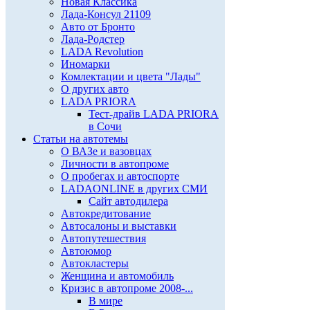
Новая Классика
Лада-Консул 21109
Авто от Бронто
Лада-Родстер
LADA Revolution
Иномарки
Комлектации и цвета "Лады"
О других авто
LADA PRIORA
Тест-драйв LADA PRIORA
в Сочи
Статьи на автотемы
О ВАЗе и вазовцах
Личности в автопроме
О пробегах и автоспорте
LADAONLINE в других СМИ
Сайт автодилера
Автокредитование
Автосалоны и выставки
Автопутешествия
Автоюмор
Автокластеры
Женщина и автомобиль
Кризис в автопроме 2008-...
В мире