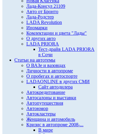
Новая Классика
Лада-Консул 21109
Авто от Бронто
Лада-Родстер
LADA Revolution
Иномарки
Комлектации и цвета "Лады"
О других авто
LADA PRIORA
Тест-драйв LADA PRIORA
в Сочи
Статьи на автотемы
О ВАЗе и вазовцах
Личности в автопроме
О пробегах и автоспорте
LADAONLINE в других СМИ
Сайт автодилера
Автокредитование
Автосалоны и выставки
Автопутешествия
Автоюмор
Автокластеры
Женщина и автомобиль
Кризис в автопроме 2008-...
В мире