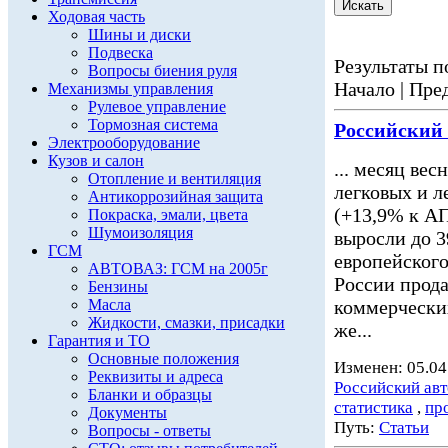
Ходовая часть
Шины и диски
Подвеска
Результаты по
Вопросы биения руля
Начало | Пред
Механизмы управления
Рулевое управление
Тормозная система
Российский
Электрооборудование
Кузов и салон
... месяц вес
Отопление и вентиляция
легковых и 
Антикоррозийная защита
(+13,9% к АП
Покраска, эмали, цвета
Шумоизоляция
выросли до 3
ГСМ
европейского
АВТОВАЗ: ГСМ на 2005г
России прода
Бензины
Масла
коммерчески
Жидкости, смазки, присадки
же...
Гарантия и ТО
Основные положения
Изменен: 05.04
Реквизиты и адреса
Российский ав
Бланки и образцы
статистика
,
пр
Документы
Путь:
Статьи
Вопросы - ответы