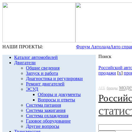
НАШИ ПРОЕКТЫ:
Форум Автолада
Авто спра
Поиск
Каталог автомобилей
Двигатели
Российский авт
Общие сведения
продажи
[
x
]
про
Запуск и работа
Диагностика и регулировки
Ремонт двигателей
моде
АЕБ
бренды
ЭСУД
Обзоры и документы
Россий
Вопросы и ответы
Система питания
статис
Система зажигания
Система охлаждения
Газовое оборудование
Другие вопросы
Трансмиссия