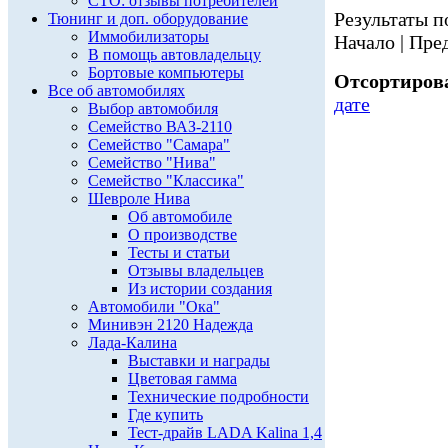
СТО: отзывы потребителей
Результаты по
Тюнинг и доп. оборудование
Иммобилизаторы
Начало | Пред
В помощь автовладельцу
Бортовые компьютеры
Отсортирова
Все об автомобилях
дате
Выбор автомобиля
Семейство ВАЗ-2110
Семейство "Самара"
Семейство "Нива"
Семейство "Классика"
Шевроле Нива
Об автомобиле
О производстве
Тесты и статьи
Отзывы владельцев
Из истории создания
Автомобили "Ока"
Минивэн 2120 Надежда
Лада-Калина
Выставки и награды
Цветовая гамма
Технические подробности
Где купить
Тест-драйв LADA Kalina 1,4