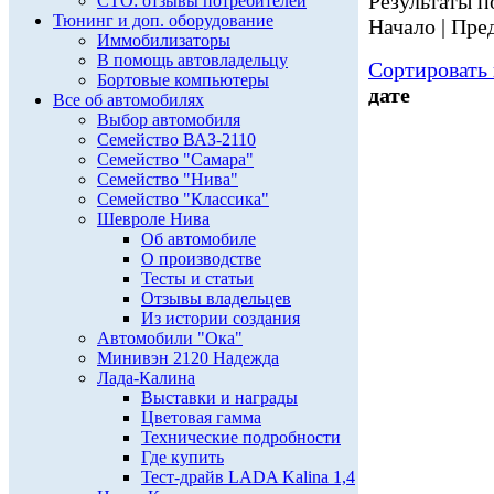
Результаты по
СТО: отзывы потребителей
Тюнинг и доп. оборудование
Начало | Пред
Иммобилизаторы
В помощь автовладельцу
Сортировать 
Бортовые компьютеры
дате
Все об автомобилях
Выбор автомобиля
Семейство ВАЗ-2110
Семейство "Самара"
Семейство "Нива"
Семейство "Классика"
Шевроле Нива
Об автомобиле
О производстве
Тесты и статьи
Отзывы владельцев
Из истории создания
Автомобили "Ока"
Минивэн 2120 Надежда
Лада-Калина
Выставки и награды
Цветовая гамма
Технические подробности
Где купить
Тест-драйв LADA Kalina 1,4