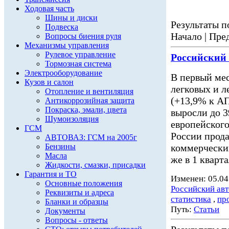
Ходовая часть
Шины и диски
Результаты по
Подвеска
Начало | Пред
Вопросы биения руля
Механизмы управления
Рулевое управление
Российский
Тормозная система
Электрооборудование
В первый мес
Кузов и салон
легковых и 
Отопление и вентиляция
(+13,9% к АП
Антикоррозийная защита
Покраска, эмали, цвета
выросли до 3
Шумоизоляция
европейского
ГСМ
России прода
АВТОВАЗ: ГСМ на 2005г
Бензины
коммерчески
Масла
же в 1 кварт
Жидкости, смазки, присадки
Гарантия и ТО
Изменен: 05.04
Основные положения
Российский ав
Реквизиты и адреса
статистика
,
пр
Бланки и образцы
Путь:
Статьи
Документы
Вопросы - ответы