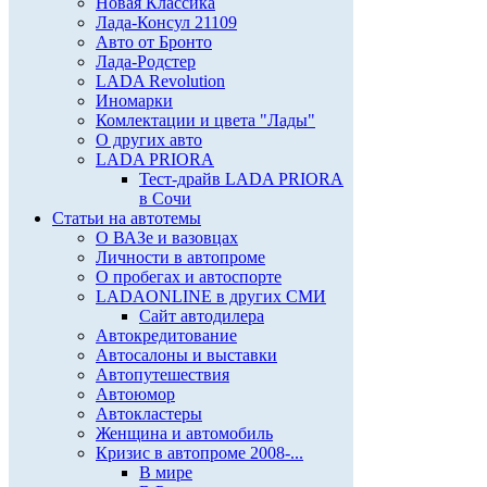
Новая Классика
Лада-Консул 21109
Авто от Бронто
Лада-Родстер
LADA Revolution
Иномарки
Комлектации и цвета "Лады"
О других авто
LADA PRIORA
Тест-драйв LADA PRIORA
в Сочи
Статьи на автотемы
О ВАЗе и вазовцах
Личности в автопроме
О пробегах и автоспорте
LADAONLINE в других СМИ
Сайт автодилера
Автокредитование
Автосалоны и выставки
Автопутешествия
Автоюмор
Автокластеры
Женщина и автомобиль
Кризис в автопроме 2008-...
В мире