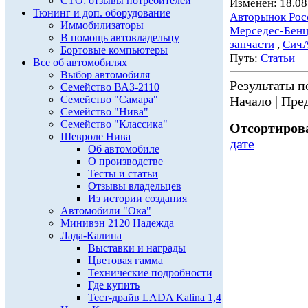
СТО: отзывы потребителей
Изменен: 18.08
Тюнинг и доп. оборудование
Авторынок Рос
Иммобилизаторы
Мерседес-Бен
В помощь автовладельцу
запчасти
,
Сич
Бортовые компьютеры
Путь:
Статьи
Все об автомобилях
Выбор автомобиля
Результаты по
Семейство ВАЗ-2110
Семейство "Самара"
Начало | Пред
Семейство "Нива"
Семейство "Классика"
Отсортирова
Шевроле Нива
дате
Об автомобиле
О производстве
Тесты и статьи
Отзывы владельцев
Из истории создания
Автомобили "Ока"
Минивэн 2120 Надежда
Лада-Калина
Выставки и награды
Цветовая гамма
Технические подробности
Где купить
Тест-драйв LADA Kalina 1,4