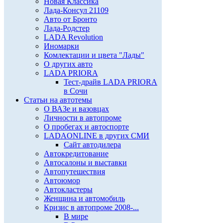
Новая Классика
Лада-Консул 21109
Авто от Бронто
Лада-Родстер
LADA Revolution
Иномарки
Комлектации и цвета "Лады"
О других авто
LADA PRIORA
Тест-драйв LADA PRIORA
в Сочи
Статьи на автотемы
О ВАЗе и вазовцах
Личности в автопроме
О пробегах и автоспорте
LADAONLINE в других СМИ
Сайт автодилера
Автокредитование
Автосалоны и выставки
Автопутешествия
Автоюмор
Автокластеры
Женщина и автомобиль
Кризис в автопроме 2008-...
В мире