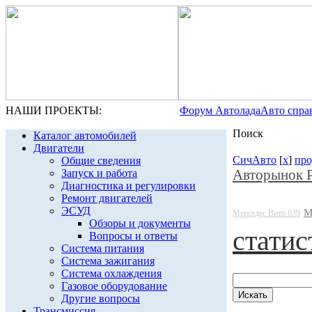
НАШИ ПРОЕКТЫ:
Форум Автолада
Авто спра
Поиск
Каталог автомобилей
Двигатели
СичАвто
[
x
]
пр
Общие сведения
Авторынок 
Запуск и работа
Диагностика и регулировки
Ремонт двигателей
ЭСУД
М
Мерседес Вито 639
Обзоры и документы
статис
Вопросы и ответы
Система питания
Система зажигания
Система охлаждения
Газовое оборудование
Другие вопросы
Трансмиссия