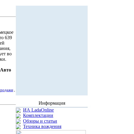
емецкое
то 639
ей
игания,
ует во
ки.
Авто
продажи
,
Информация
ИА LadaOnline
Комплектации
Обзоры и статьи
Техника вождения