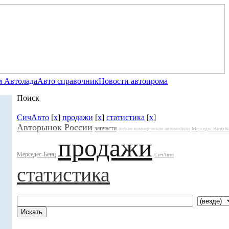
 Автолада
Авто справочник
Новости автопрома
Поиск
СичАвто
[
x
]
продажи
[
x
]
статистика
[
x
]
Авторынок России
запчасти
легкие коммерческие автомобили
Мерседес Вито 6
продажи
Мерседес-Бенц
СичАвто
статистика