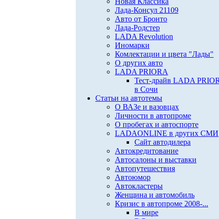
Новая Классика
Лада-Консул 21109
Авто от Бронто
Лада-Родстер
LADA Revolution
Иномарки
Комлектации и цвета "Лады"
О других авто
LADA PRIORA
Тест-драйв LADA PRIO
в Сочи
Статьи на автотемы
О ВАЗе и вазовцах
Личности в автопроме
О пробегах и автоспорте
LADAONLINE в других СМИ
Сайт автодилера
Автокредитование
Автосалоны и выставки
Автопутешествия
Автоюмор
Автокластеры
Женщина и автомобиль
Кризис в автопроме 2008-...
В мире