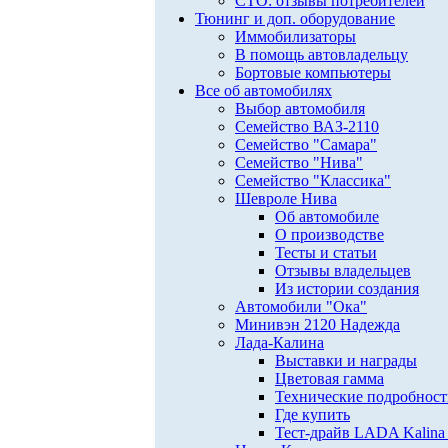
СТО: отзывы потребителей
Тюнинг и доп. оборудование
Иммобилизаторы
В помощь автовладельцу
Бортовые компьютеры
Все об автомобилях
Выбор автомобиля
Семейство ВАЗ-2110
Семейство "Самара"
Семейство "Нива"
Семейство "Классика"
Шевроле Нива
Об автомобиле
О производстве
Тесты и статьи
Отзывы владельцев
Из истории создания
Автомобили "Ока"
Минивэн 2120 Надежда
Лада-Калина
Выставки и награды
Цветовая гамма
Технические подробнос
Где купить
Тест-драйв LADA Kalina 