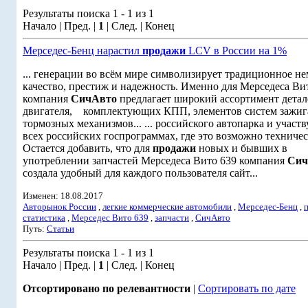
Результаты поиска 1 - 1 из 1
Начало | Пред. |
1
| След. | Конец
Мерседес-Бенц нарастил
продажи
LCV в России на 1%
... генерации во всём мире символизирует традиционное н
качество, престиж и надежность. Именно для Мерседеса Ви
компания
СичАвто
предлагает широкий ассортимент детал
двигателя, комплектующих КПП, элементов систем заж
тормозных механизмов... ... российского автопарка и участв
всех российских госпрограммах, где это возможно техничес
Остается добавить, что для
продажи
новых и бывших в
употреблении запчастей Мерседеса Вито 639 компания
Сич
создала удобный для каждого пользователя сайт...
Изменен: 18.08.2017
Авторынок России
,
легкие коммерческие автомобили
,
Мерседес-Бенц
,
статистика
,
Мерседес Вито 639
,
запчасти
,
СичАвто
Путь:
Статьи
Результаты поиска 1 - 1 из 1
Начало | Пред. |
1
| След. | Конец
Отсортировано по релевантности
|
Сортировать по дате