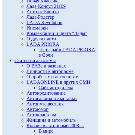
Новая Классика
Лада-Консул 21109
Авто от Бронто
Лада-Родстер
LADA Revolution
Иномарки
Комлектации и цвета "Лады"
О других авто
LADA PRIORA
Тест-драйв LADA PRIORA
в Сочи
Статьи на автотемы
О ВАЗе и вазовцах
Личности в автопроме
О пробегах и автоспорте
LADAONLINE в других СМИ
Сайт автодилера
Автокредитование
Автосалоны и выставки
Автопутешествия
Автоюмор
Автокластеры
Женщина и автомобиль
Кризис в автопроме 2008-...
В мире