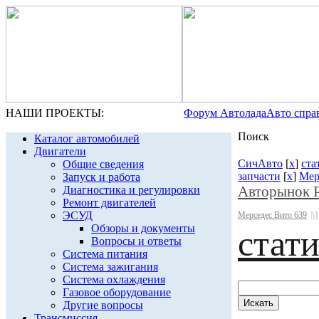
НАШИ ПРОЕКТЫ:
Форум Автолада
Авто спра
Поиск
Каталог автомобилей
Двигатели
СичАвто
[
x
]
ста
Общие сведения
запчасти
[
x
]
Мер
Запуск и работа
Авторынок 
Диагностика и регулировки
Ремонт двигателей
ЭСУД
Мерседес Вито 639
Ме
Обзоры и документы
стат
Вопросы и ответы
Система питания
Система зажигания
Система охлаждения
Газовое оборудование
Другие вопросы
Трансмиссия