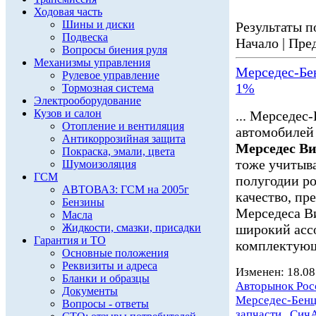
Ходовая часть
Шины и диски
Результаты по
Подвеска
Начало | Пред
Вопросы биения руля
Механизмы управления
Мерседес-Бе
Рулевое управление
1%
Тормозная система
Электрооборудование
Кузов и салон
... Мерседес
Отопление и вентиляция
автомобилей 
Антикоррозийная защита
Мерседес Ви
Покраска, эмали, цвета
тоже учитыв
Шумоизоляция
ГСМ
полугодии ро
АВТОВАЗ: ГСМ на 2005г
качество, пр
Бензины
Мерседеса В
Масла
Жидкости, смазки, присадки
широкий асс
Гарантия и ТО
комплектующ
Основные положения
Реквизиты и адреса
Изменен: 18.08
Бланки и образцы
Авторынок Рос
Документы
Мерседес-Бен
Вопросы - ответы
запчасти
,
Сич