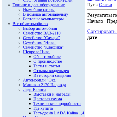
СТО: отзывы потребителей
Путь:
Статьи
Тюнинг и доп. оборудование
Иммобилизаторы
В помощь автовладельцу
Результаты по
Бортовые компьютеры
Начало | Пред
Все об автомобилях
Выбор автомобиля
Сортировать 
Семейство ВАЗ-2110
дате
Семейство "Самара"
Семейство "Нива"
Семейство "Классика"
Шевроле Нива
Об автомобиле
О производстве
Тесты и статьи
Отзывы владельцев
Из истории создания
Автомобили "Ока"
Минивэн 2120 Надежда
Лада-Калина
Выставки и награды
Цветовая гамма
Технические подробности
Где купить
Тест-драйв LADA Kalina 1,4