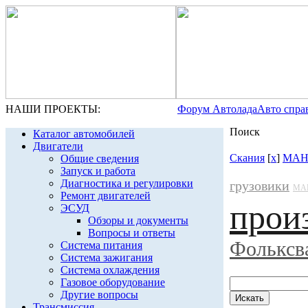
НАШИ ПРОЕКТЫ:
Форум Автолада
Авто спра
Поиск
Каталог автомобилей
Двигатели
Скания
[
x
]
МА
Общие сведения
Запуск и работа
Диагностика и регулировки
грузовики
МА
Ремонт двигателей
прои
ЭСУД
Обзоры и документы
Вопросы и ответы
Фольксв
Система питания
Система зажигания
Система охлаждения
Газовое оборудование
Другие вопросы
Трансмиссия