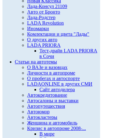
Новая Классика
Лада-Консул 21109
Авто от Бронто
Лада-Родстер
LADA Revolution
Иномарки
Комлектации и цвета "Лады"
О других авто
LADA PRIORA
Тест-драйв LADA PRIORA
в Сочи
Статьи на автотемы
О ВАЗе и вазовцах
Личности в автопроме
О пробегах и автоспорте
LADAONLINE в других СМИ
Сайт автодилера
Автокредитование
Автосалоны и выставки
Автопутешествия
Автоюмор
Автокластеры
Женщина и автомобиль
Кризис в автопроме 2008-...
В мире