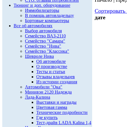
СТО: отзывы потребителей
Тюнинг и доп. оборудование
Сортировать 
Иммобилизаторы
В помощь автовладельцу
дате
Бортовые компьютеры
Все об автомобилях
Выбор автомобиля
Семейство ВАЗ-2110
Семейство "Самара"
Семейство "Нива"
Семейство "Классика"
Шевроле Нива
Об автомобиле
О производстве
Тесты и статьи
Отзывы владельцев
Из истории создания
Автомобили "Ока"
Минивэн 2120 Надежда
Лада-Калина
Выставки и награды
Цветовая гамма
Технические подробности
Где купить
Тест-драйв LADA Kalina 1,4