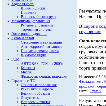
Ходовая часть
Шины и диски
Результаты по
Подвеска
Начало | Пред
Вопросы биения руля
Механизмы управления
Рулевое управление
В Европе со
Тормозная система
грузовиков
Электрооборудование
Кузов и салон
Фольксваге
Отопление и вентиляция
создать кру
Антикоррозийная защита
Покраска, эмали, цвета
грузовых ав
Шумоизоляция
собственное 
ГСМ
Ради этого н
АВТОВАЗ: ГСМ на 2005г
торги привил
Бензины
Масла
Жидкости, смазки, присадки
Изменен: 05.06
Гарантия и ТО
Фольксваген
,
Основные положения
продажи
,
серв
Реквизиты и адреса
Путь:
Статьи
Бланки и образцы
Документы
Результаты по
Вопросы - ответы
Начало | Пред