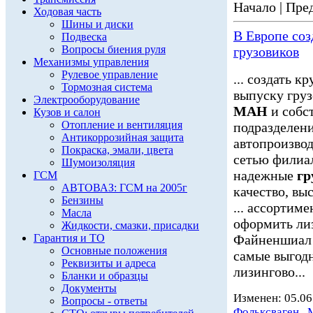
Начало | Пред
Ходовая часть
Шины и диски
В Европе со
Подвеска
Вопросы биения руля
грузовиков
Механизмы управления
Рулевое управление
... создать 
Тормозная система
выпуску гру
Электрооборудование
МАН
и собс
Кузов и салон
Отопление и вентиляция
подразделени
Антикоррозийная защита
автопроизвод
Покраска, эмали, цвета
сетью филиал
Шумоизоляция
надежные
гр
ГСМ
АВТОВАЗ: ГСМ на 2005г
качество, вы
Бензины
... ассортим
Масла
оформить ли
Жидкости, смазки, присадки
Гарантия и ТО
Файненшиа
Основные положения
самые выгод
Реквизиты и адреса
лизингово...
Бланки и образцы
Документы
Изменен: 05.06
Вопросы - ответы
Фольксваген
,