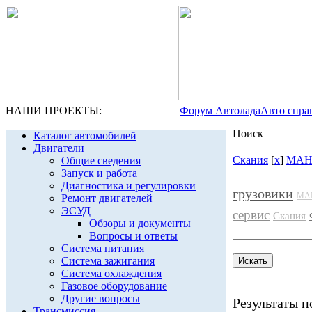
НАШИ ПРОЕКТЫ:
Форум Автолада
Авто спра
Поиск
Каталог автомобилей
Двигатели
Скания
[
x
]
МА
Общие сведения
Запуск и работа
Диагностика и регулировки
грузовики
МА
Ремонт двигателей
ЭСУД
сервис
Скания
Обзоры и документы
Вопросы и ответы
Система питания
Система зажигания
Система охлаждения
Газовое оборудование
Другие вопросы
Результаты по
Трансмиссия