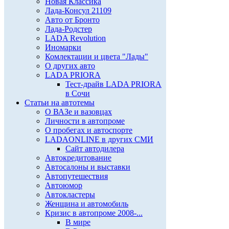
Новая Классика
Лада-Консул 21109
Авто от Бронто
Лада-Родстер
LADA Revolution
Иномарки
Комлектации и цвета "Лады"
О других авто
LADA PRIORA
Тест-драйв LADA PRIORA
в Сочи
Статьи на автотемы
О ВАЗе и вазовцах
Личности в автопроме
О пробегах и автоспорте
LADAONLINE в других СМИ
Сайт автодилера
Автокредитование
Автосалоны и выставки
Автопутешествия
Автоюмор
Автокластеры
Женщина и автомобиль
Кризис в автопроме 2008-...
В мире