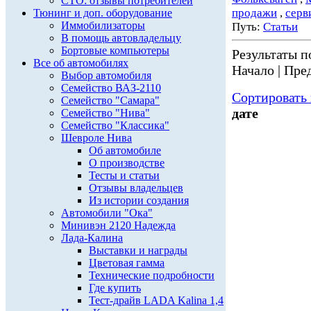
СТО: отзывы потребителей
продажи
,
серв
Тюнинг и доп. оборудование
Иммобилизаторы
Путь:
Статьи
В помощь автовладельцу
Бортовые компьютеры
Результаты по
Все об автомобилях
Начало | Пред
Выбор автомобиля
Семейство ВАЗ-2110
Сортировать 
Семейство "Самара"
дате
Семейство "Нива"
Семейство "Классика"
Шевроле Нива
Об автомобиле
О производстве
Тесты и статьи
Отзывы владельцев
Из истории создания
Автомобили "Ока"
Минивэн 2120 Надежда
Лада-Калина
Выставки и награды
Цветовая гамма
Технические подробности
Где купить
Тест-драйв LADA Kalina 1,4