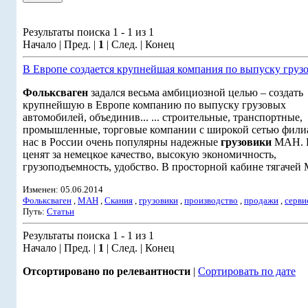
Результаты поиска 1 - 1 из 1
Начало | Пред. |
1
| След. | Конец
В Европе создается крупнейшая компания по выпуску груз
Фольксваген
задался весьма амбициозной целью – создать
крупнейшую в Европе компанию по выпуску грузовых
автомобилей, объединив... ... строительные, транспортные,
промышленные, торговые компании с широкой сетью фили
нас в России очень популярны надежные
грузовики
МАН. 
ценят за немецкое качество, высокую экономичность,
грузоподъемность, удобство. В просторной кабине тягачей 
Изменен: 05.06.2014
Фольксваген
,
МАН
,
Скания
,
грузовики
,
производство
,
продажи
,
серви
Путь:
Статьи
Результаты поиска 1 - 1 из 1
Начало | Пред. |
1
| След. | Конец
Отсортировано по релевантности
|
Сортировать по дате