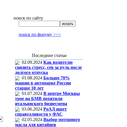
поиск по сайту
поиск по форуму >>>
Последние статьи
02.09.2024
Как водителю
снизить стресс, сев за руль после
долгого отпуска
01.08.2024
Больше 70%
машин в автопарке России
старше 10 лет
01.07.2024
В центре Москвы
трое на БМВ похитили
итальянского бизнесмена
03.06.2024
РоАД ищет
справедливости у ФАС
02.05.2024
Выбор моторного
масла для китайцев