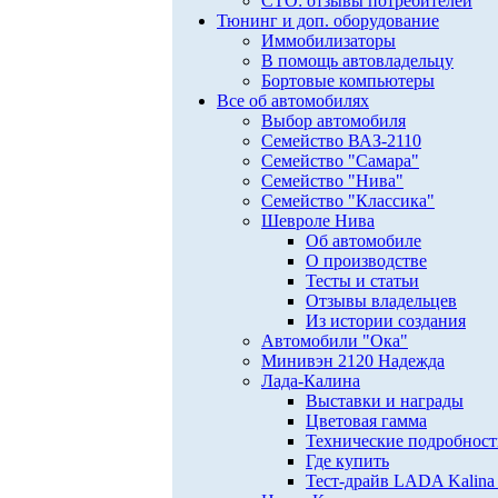
СТО: отзывы потребителей
Тюнинг и доп. оборудование
Иммобилизаторы
В помощь автовладельцу
Бортовые компьютеры
Все об автомобилях
Выбор автомобиля
Семейство ВАЗ-2110
Семейство "Самара"
Семейство "Нива"
Семейство "Классика"
Шевроле Нива
Об автомобиле
О производстве
Тесты и статьи
Отзывы владельцев
Из истории создания
Автомобили "Ока"
Минивэн 2120 Надежда
Лада-Калина
Выставки и награды
Цветовая гамма
Технические подробнос
Где купить
Тест-драйв LADA Kalina 