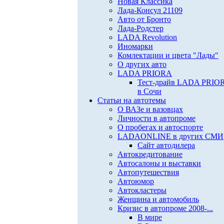
Новая Классика
Лада-Консул 21109
Авто от Бронто
Лада-Родстер
LADA Revolution
Иномарки
Комлектации и цвета "Лады"
О других авто
LADA PRIORA
Тест-драйв LADA PRIO
в Сочи
Статьи на автотемы
О ВАЗе и вазовцах
Личности в автопроме
О пробегах и автоспорте
LADAONLINE в других СМИ
Сайт автодилера
Автокредитование
Автосалоны и выставки
Автопутешествия
Автоюмор
Автокластеры
Женщина и автомобиль
Кризис в автопроме 2008-...
В мире