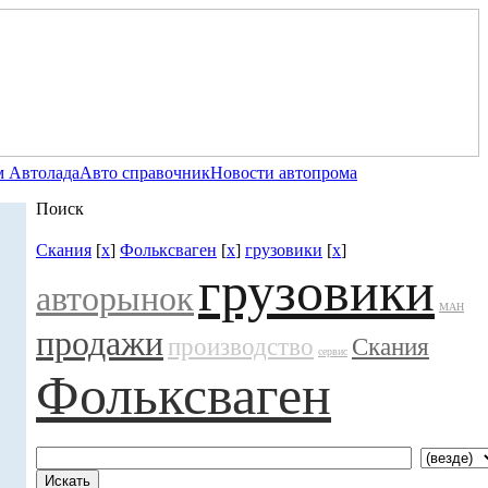
 Автолада
Авто справочник
Новости автопрома
Поиск
Скания
[
x
]
Фольксваген
[
x
]
грузовики
[
x
]
грузовики
авторынок
МАН
продажи
производство
Скания
сервис
Фольксваген