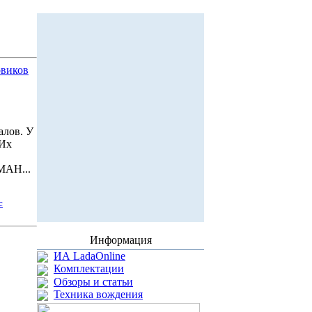
овиков
алов. У
Их
МАН...
с
Информация
ИА LadaOnline
Комплектации
Обзоры и статьи
Техника вождения