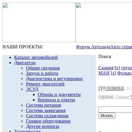
НАШИ ПРОЕКТЫ:
Форум Автолада
Авто спра
Поиск
Каталог автомобилей
Двигатели
Скания
[
x
]
груз
Общие сведения
МАН
[
x
]
Фолькс
Запуск и работа
Диагностика и регулировки
Ремонт двигателей
грузовики
МА
ЭСУД
Обзоры и документы
сервис
Скания
Вопросы и ответы
Система питания
Система зажигания
Система охлаждения
Газовое оборудование
Другие вопросы
Трансмиссия