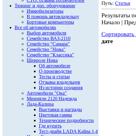
СТО: отзывы потребителей
Путь:
Статьи
Тюнинг и доп. оборудование
Иммобилизаторы
Результаты по
В помощь автовладельцу
Начало | Пред
Бортовые компьютеры
Все об автомобилях
Выбор автомобиля
Сортировать 
Семейство ВАЗ-2110
дате
Семейство "Самара"
Семейство "Нива"
Семейство "Классика"
Шевроле Нива
Об автомобиле
О производстве
Тесты и статьи
Отзывы владельцев
Из истории создания
Автомобили "Ока"
Минивэн 2120 Надежда
Лада-Калина
Выставки и награды
Цветовая гамма
Технические подробности
Где купить
Тест-драйв LADA Kalina 1,4