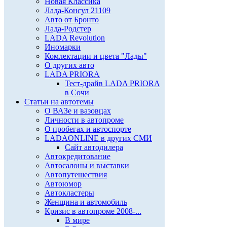
Новая Классика
Лада-Консул 21109
Авто от Бронто
Лада-Родстер
LADA Revolution
Иномарки
Комлектации и цвета "Лады"
О других авто
LADA PRIORA
Тест-драйв LADA PRIORA
в Сочи
Статьи на автотемы
О ВАЗе и вазовцах
Личности в автопроме
О пробегах и автоспорте
LADAONLINE в других СМИ
Сайт автодилера
Автокредитование
Автосалоны и выставки
Автопутешествия
Автоюмор
Автокластеры
Женщина и автомобиль
Кризис в автопроме 2008-...
В мире