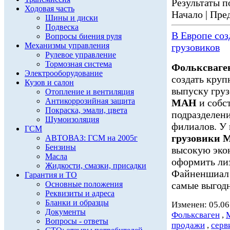
Результаты по
Ходовая часть
Начало | Пред
Шины и диски
Подвеска
В Европе со
Вопросы биения руля
Механизмы управления
грузовиков
Рулевое управление
Тормозная система
Фольксваге
Электрооборудование
создать круп
Кузов и салон
выпуску гру
Отопление и вентиляция
Антикоррозийная защита
МАН
и собс
Покраска, эмали, цвета
подразделение
Шумоизоляция
филиалов. У 
ГСМ
грузовики
АВТОВАЗ: ГСМ на 2005г
Бензины
высокую экон
Масла
оформить ли
Жидкости, смазки, присадки
Файненшиа
Гарантия и ТО
Основные положения
самые выгодн
Реквизиты и адреса
Бланки и образцы
Изменен: 05.06
Документы
Фольксваген
,
Вопросы - ответы
продажи
,
серв