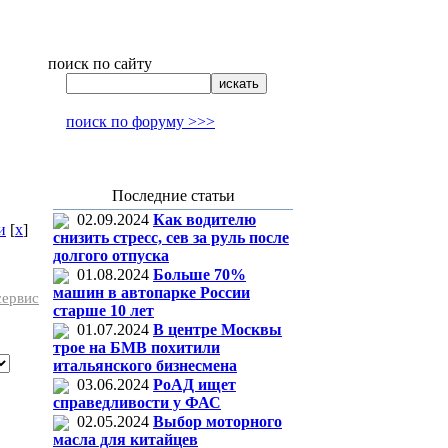
поиск по сайту
поиск по форуму >>>
Последние статьи
02.09.2024
Как водителю
и
[
x
]
снизить стресс, сев за руль после
долгого отпуска
01.08.2024
Больше 70%
машин в автопарке России
сервис
старше 10 лет
01.07.2024
В центре Москвы
трое на БМВ похитили
итальянского бизнесмена
03.06.2024
РоАД ищет
справедливости у ФАС
02.05.2024
Выбор моторного
масла для китайцев