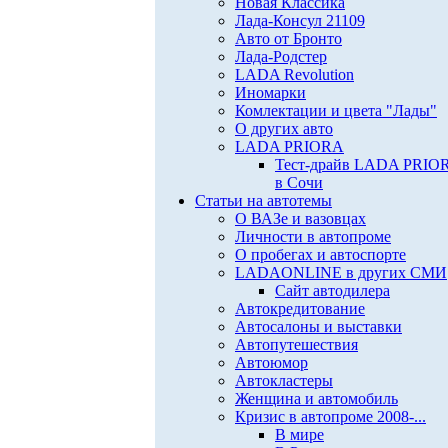
Новая Классика
Лада-Консул 21109
Авто от Бронто
Лада-Родстер
LADA Revolution
Иномарки
Комлектации и цвета "Лады"
О других авто
LADA PRIORA
Тест-драйв LADA PRIO
в Сочи
Статьи на автотемы
О ВАЗе и вазовцах
Личности в автопроме
О пробегах и автоспорте
LADAONLINE в других СМИ
Сайт автодилера
Автокредитование
Автосалоны и выставки
Автопутешествия
Автоюмор
Автокластеры
Женщина и автомобиль
Кризис в автопроме 2008-...
В мире