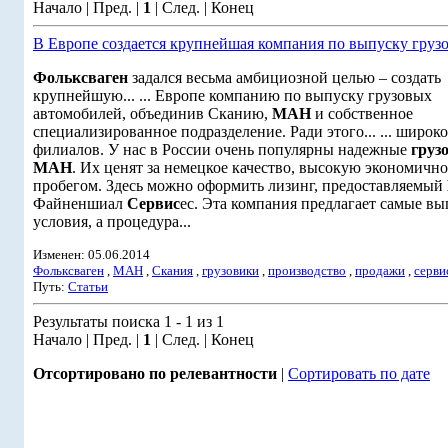
Начало | Пред. |
1
| След. | Конец
В Европе создается крупнейшая компания по выпуску груз
Фольксваген
задался весьма амбициозной целью – создать
крупнейшую... ... Европе компанию по выпуску грузовых
автомобилей, объединив Сканию,
МАН
и собственное
специализированное подразделение. Ради этого... ... широк
филиалов. У нас в России очень популярны надежные
груз
МАН
. Их ценят за немецкое качество, высокую экономичност
пробегом. Здесь можно оформить лизинг, предоставляемый
Файненшиал
Сервис
ес. Эта компания предлагает самые в
условия, а процедура...
Изменен: 05.06.2014
Фольксваген
,
МАН
,
Скания
,
грузовики
,
производство
,
продажи
,
серви
Путь:
Статьи
Результаты поиска 1 - 1 из 1
Начало | Пред. |
1
| След. | Конец
Отсортировано по релевантности
|
Сортировать по дате