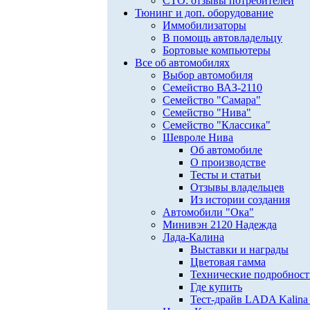
СТО: отзывы потребителей
Тюнинг и доп. оборудование
Иммобилизаторы
В помощь автовладельцу
Бортовые компьютеры
Все об автомобилях
Выбор автомобиля
Семейство ВАЗ-2110
Семейство "Самара"
Семейство "Нива"
Семейство "Классика"
Шевроле Нива
Об автомобиле
О производстве
Тесты и статьи
Отзывы владельцев
Из истории создания
Автомобили "Ока"
Минивэн 2120 Надежда
Лада-Калина
Выставки и награды
Цветовая гамма
Технические подробнос
Где купить
Тест-драйв LADA Kalina 