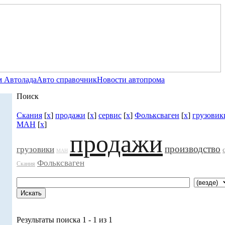
 Автолада
Авто справочник
Новости автопрома
Поиск
Скания
[
x
]
продажи
[
x
]
сервис
[
x
]
Фольксваген
[
x
]
грузовик
МАН
[
x
]
продажи
производство
грузовики
МАН
Фольксваген
Скания
Результаты поиска 1 - 1 из 1