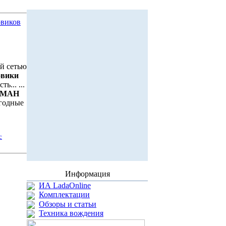
овиков
ой сетью
овики
ь... ...
МАН
ыгодные
с
Информация
ИА LadaOnline
Комплектации
Обзоры и статьи
Техника вождения