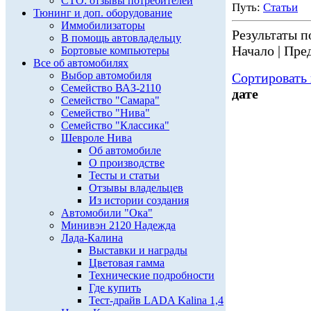
СТО: отзывы потребителей
Путь:
Статьи
Тюнинг и доп. оборудование
Иммобилизаторы
Результаты по
В помощь автовладельцу
Начало | Пред
Бортовые компьютеры
Все об автомобилях
Выбор автомобиля
Сортировать 
Семейство ВАЗ-2110
дате
Семейство "Самара"
Семейство "Нива"
Семейство "Классика"
Шевроле Нива
Об автомобиле
О производстве
Тесты и статьи
Отзывы владельцев
Из истории создания
Автомобили "Ока"
Минивэн 2120 Надежда
Лада-Калина
Выставки и награды
Цветовая гамма
Технические подробности
Где купить
Тест-драйв LADA Kalina 1,4