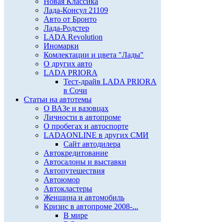
Новая Классика
Лада-Консул 21109
Авто от Бронто
Лада-Родстер
LADA Revolution
Иномарки
Комлектации и цвета "Лады"
О других авто
LADA PRIORA
Тест-драйв LADA PRIORA
в Сочи
Статьи на автотемы
О ВАЗе и вазовцах
Личности в автопроме
О пробегах и автоспорте
LADAONLINE в других СМИ
Сайт автодилера
Автокредитование
Автосалоны и выставки
Автопутешествия
Автоюмор
Автокластеры
Женщина и автомобиль
Кризис в автопроме 2008-...
В мире