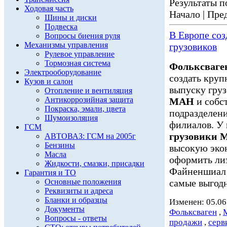
Результаты по
Ходовая часть
Начало | Пред
Шины и диски
Подвеска
В Европе со
Вопросы биения руля
Механизмы управления
грузовиков
Рулевое управление
Тормозная система
Фольксваге
Электрооборудование
создать круп
Кузов и салон
выпуску гру
Отопление и вентиляция
Антикоррозийная защита
МАН
и собс
Покраска, эмали, цвета
подразделение
Шумоизоляция
филиалов. У 
ГСМ
грузовики
АВТОВАЗ: ГСМ на 2005г
Бензины
высокую экон
Масла
оформить ли
Жидкости, смазки, присадки
Файненшиа
Гарантия и ТО
Основные положения
самые выгодн
Реквизиты и адреса
Бланки и образцы
Изменен: 05.06
Документы
Фольксваген
,
Вопросы - ответы
продажи
,
серв