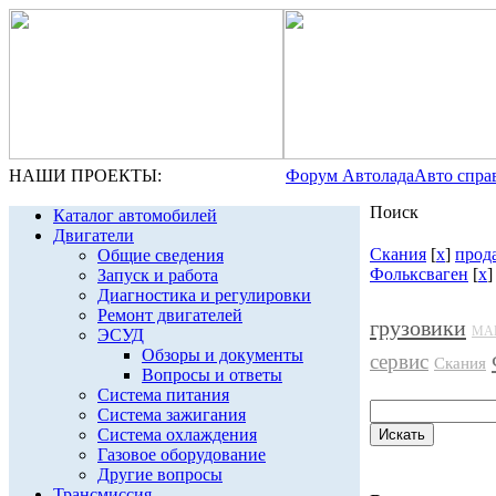
НАШИ ПРОЕКТЫ:
Форум Автолада
Авто спра
Поиск
Каталог автомобилей
Двигатели
Скания
[
x
]
прод
Общие сведения
Фольксваген
[
x
]
Запуск и работа
Диагностика и регулировки
Ремонт двигателей
грузовики
МА
ЭСУД
Обзоры и документы
сервис
Скания
Вопросы и ответы
Система питания
Система зажигания
Система охлаждения
Газовое оборудование
Другие вопросы
Трансмиссия