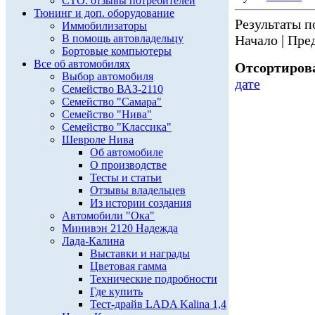
СТО: отзывы потребителей
Тюнинг и доп. оборудование
Результаты по
Иммобилизаторы
В помощь автовладельцу
Начало | Пред
Бортовые компьютеры
Все об автомобилях
Отсортирова
Выбор автомобиля
дате
Семейство ВАЗ-2110
Семейство "Самара"
Семейство "Нива"
Семейство "Классика"
Шевроле Нива
Об автомобиле
О производстве
Тесты и статьи
Отзывы владельцев
Из истории создания
Автомобили "Ока"
Минивэн 2120 Надежда
Лада-Калина
Выставки и награды
Цветовая гамма
Технические подробности
Где купить
Тест-драйв LADA Kalina 1,4