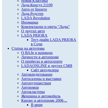
Новая Классика
Лада-Консул 21109
Авто от Бронто
Лада-Родстер
LADA Revolution
Иномарки
Комлектации и цвета "Лады"
О других авто
LADA PRIORA
Тест-драйв LADA PRIORA
в Сочи
Статьи на автотемы
О ВАЗе и вазовцах
Личности в автопроме
О пробегах и автоспорте
LADAONLINE в других СМИ
Сайт автодилера
Автокредитование
Автосалоны и выставки
Автопутешествия
Автоюмор
Автокластеры
Женщина и автомобиль
Кризис в автопроме 2008-...
В мире