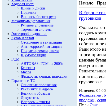
Начало | Пред
Ходовая часть
Шины и диски
В Европе со
Подвеска
Вопросы биения руля
грузовиков
Механизмы управления
Рулевое управление
Фольксваген 
Тормозная система
создать кру
Электрооборудование
грузовых ав
Кузов и салон
Отопление и вентиляция
собственное 
Антикоррозийная защита
Ради этого н
Покраска, эмали, цвета
торги привил
Шумоизоляция
ГСМ
ценные бумаг
АВТОВАЗ: ГСМ на 2005г
выкупить не
Бензины
Решительные 
Масла
понятны, есл
Жидкости, смазки, присадки
Гарантия и ТО
грузового т
Основные положения
Реквизиты и адреса
Изменен: 05.06
Бланки и образцы
Фольксваген
,
Документы
продажи
,
серв
Вопросы - ответы
Путь:
Статьи