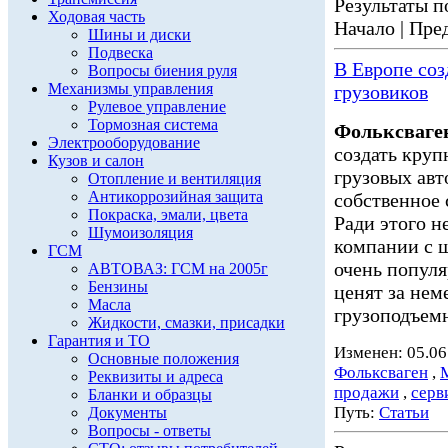
Результаты по
Ходовая часть
Начало | Пред
Шины и диски
Подвеска
В Европе со
Вопросы биения руля
Механизмы управления
грузовиков
Рулевое управление
Тормозная система
Фольксваге
Электрооборудование
создать кру
Кузов и салон
грузовых ав
Отопление и вентиляция
Антикоррозийная защита
собственное 
Покраска, эмали, цвета
Ради этого н
Шумоизоляция
компании с ш
ГСМ
очень попул
АВТОВАЗ: ГСМ на 2005г
Бензины
ценят за нем
Масла
грузоподъемн
Жидкости, смазки, присадки
Гарантия и ТО
Изменен: 05.06
Основные положения
Фольксваген
,
Реквизиты и адреса
продажи
,
серв
Бланки и образцы
Путь:
Статьи
Документы
Вопросы - ответы