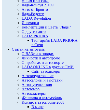
Новая Классика
Лада-Консул 21109
Авто от Бронто
Лада-Родстер
LADA Revolution
Иномарки
Комлектации и цвета "Лады"
О других авто
LADA PRIORA
Тест-драйв LADA PRIORA
в Сочи
Статьи на автотемы
О ВАЗе и вазовцах
Личности в автопроме
О пробегах и автоспорте
LADAONLINE в других СМИ
Сайт автодилера
Автокредитование
Автосалоны и выставки
Автопутешествия
Автоюмор
Автокластеры
Женщина и автомобиль
Кризис в автопроме 2008-...
В мире