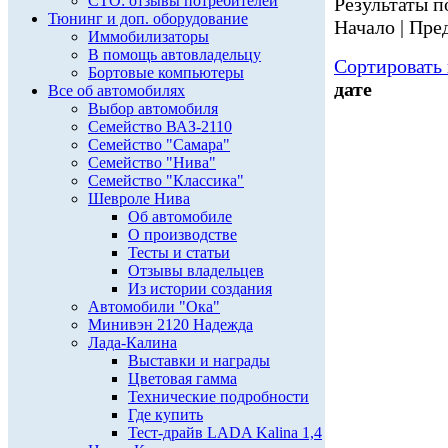
СТО: отзывы потребителей
Результаты по
Тюнинг и доп. оборудование
Начало | Пред
Иммобилизаторы
В помощь автовладельцу
Сортировать 
Бортовые компьютеры
дате
Все об автомобилях
Выбор автомобиля
Семейство ВАЗ-2110
Семейство "Самара"
Семейство "Нива"
Семейство "Классика"
Шевроле Нива
Об автомобиле
О производстве
Тесты и статьи
Отзывы владельцев
Из истории создания
Автомобили "Ока"
Минивэн 2120 Надежда
Лада-Калина
Выставки и награды
Цветовая гамма
Технические подробности
Где купить
Тест-драйв LADA Kalina 1,4