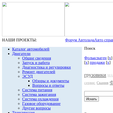
НАШИ ПРОЕКТЫ:
Форум Автолада
Авто спра
Поиск
Каталог автомобилей
Двигатели
Фольксваген
[
x
Общие сведения
[
x
]
продажи
[
x
]
Запуск и работа
Диагностика и регулировки
Ремонт двигателей
грузовики
МА
ЭСУД
Обзоры и документы
Ф
сервис
Скания
Вопросы и ответы
Система питания
Система зажигания
Система охлаждения
Газовое оборудование
Другие вопросы
Трансмиссия