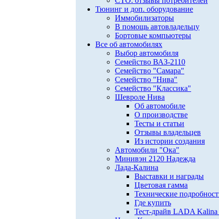
СТО: отзывы потребителей
Тюнинг и доп. оборудование
Иммобилизаторы
В помощь автовладельцу
Бортовые компьютеры
Все об автомобилях
Выбор автомобиля
Семейство ВАЗ-2110
Семейство "Самара"
Семейство "Нива"
Семейство "Классика"
Шевроле Нива
Об автомобиле
О производстве
Тесты и статьи
Отзывы владельцев
Из истории создания
Автомобили "Ока"
Минивэн 2120 Надежда
Лада-Калина
Выставки и награды
Цветовая гамма
Технические подробнос
Где купить
Тест-драйв LADA Kalina 