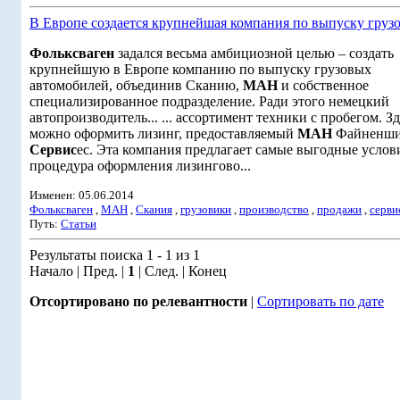
В Европе создается крупнейшая компания по выпуску груз
Фольксваген
задался весьма амбициозной целью – создать
крупнейшую в Европе компанию по выпуску грузовых
автомобилей, объединив Сканию,
МАН
и собственное
специализированное подразделение. Ради этого немецкий
автопроизводитель... ... ассортимент техники с пробегом. Зд
можно оформить лизинг, предоставляемый
МАН
Файненши
Сервис
ес. Эта компания предлагает самые выгодные услови
процедура оформления лизингово...
Изменен: 05.06.2014
Фольксваген
,
МАН
,
Скания
,
грузовики
,
производство
,
продажи
,
серви
Путь:
Статьи
Результаты поиска 1 - 1 из 1
Начало | Пред. |
1
| След. | Конец
Отсортировано по релевантности
|
Сортировать по дате