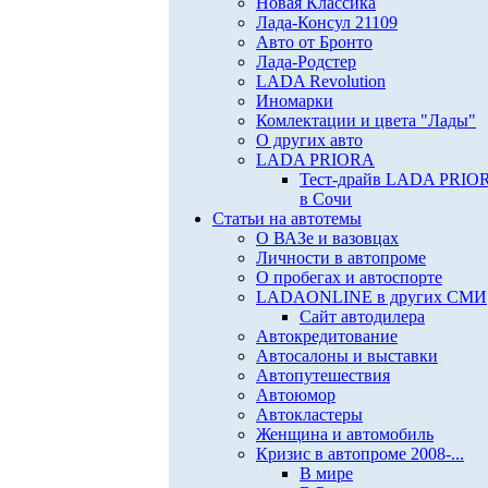
Новая Классика
Лада-Консул 21109
Авто от Бронто
Лада-Родстер
LADA Revolution
Иномарки
Комлектации и цвета "Лады"
О других авто
LADA PRIORA
Тест-драйв LADA PRIO
в Сочи
Статьи на автотемы
О ВАЗе и вазовцах
Личности в автопроме
О пробегах и автоспорте
LADAONLINE в других СМИ
Сайт автодилера
Автокредитование
Автосалоны и выставки
Автопутешествия
Автоюмор
Автокластеры
Женщина и автомобиль
Кризис в автопроме 2008-...
В мире