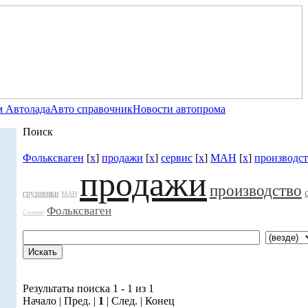
 Автолада
Авто справочник
Новости автопрома
Поиск
Фольксваген
[
x
]
продажи
[
x
]
сервис
[
x
]
МАН
[
x
]
производс
продажи
производство
грузовики
МАН
Фольксваген
Скания
Результаты поиска 1 - 1 из 1
Начало | Пред. |
1
| След. | Конец