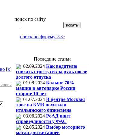
поиск по сайту
поиск по форуму >>>
Последние статьи
02.09.2024
Как водителю
тво
[
x
]
снизить стресс, сев за руль после
долгого отпуска
01.08.2024
Больше 70%
сервис
машин в автопарке России
старше 10 лет
01.07.2024
В центре Москвы
трое на БМВ похитили
итальянского бизнесмена
03.06.2024
РоАД ищет
справедливости у ФАС
02.05.2024
Выбор моторного
масла для китайцев