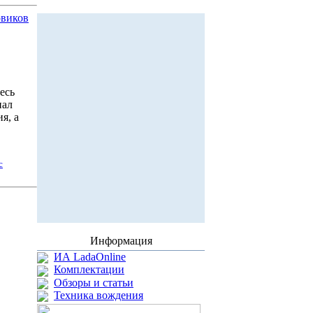
овиков
есь
ал
я, а
с
Информация
ИА LadaOnline
Комплектации
Обзоры и статьи
Техника вождения