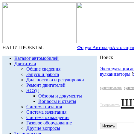
НАШИ ПРОЕКТЫ:
Форум Автолада
Авто спра
Поиск
Каталог автомобилей
Двигатели
Эксплуатация а
Общие сведения
вулканизаторы
[
Запуск и работа
Диагностика и регулировки
Ремонт двигателей
вулканизаторы
вулкан
ЭСУД
ш
Обзоры и документы
Вопросы и ответы
Техпромавто
Система питания
Система зажигания
Система охлаждения
Газовое оборудование
Другие вопросы
Трансмиссия