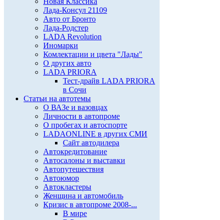
Новая Классика
Лада-Консул 21109
Авто от Бронто
Лада-Родстер
LADA Revolution
Иномарки
Комлектации и цвета "Лады"
О других авто
LADA PRIORA
Тест-драйв LADA PRIORA
в Сочи
Статьи на автотемы
О ВАЗе и вазовцах
Личности в автопроме
О пробегах и автоспорте
LADAONLINE в других СМИ
Сайт автодилера
Автокредитование
Автосалоны и выставки
Автопутешествия
Автоюмор
Автокластеры
Женщина и автомобиль
Кризис в автопроме 2008-...
В мире