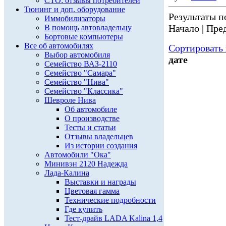
СТО: отзывы потребителей
Тюнинг и доп. оборудование
Результаты по
Иммобилизаторы
Начало | Пред
В помощь автовладельцу
Бортовые компьютеры
Все об автомобилях
Сортировать 
Выбор автомобиля
дате
Семейство ВАЗ-2110
Семейство "Самара"
Семейство "Нива"
Семейство "Классика"
Шевроле Нива
Об автомобиле
О производстве
Тесты и статьи
Отзывы владельцев
Из истории создания
Автомобили "Ока"
Минивэн 2120 Надежда
Лада-Калина
Выставки и награды
Цветовая гамма
Технические подробности
Где купить
Тест-драйв LADA Kalina 1,4