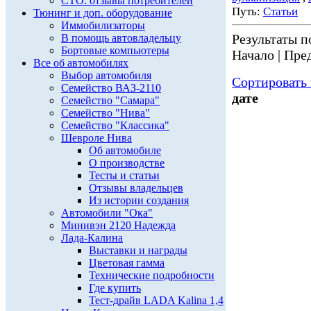
СТО: отзывы потребителей
Путь:
Статьи
Тюнинг и доп. оборудование
Иммобилизаторы
Результаты по
В помощь автовладельцу
Бортовые компьютеры
Начало | Пред
Все об автомобилях
Выбор автомобиля
Сортировать 
Семейство ВАЗ-2110
дате
Семейство "Самара"
Семейство "Нива"
Семейство "Классика"
Шевроле Нива
Об автомобиле
О производстве
Тесты и статьи
Отзывы владельцев
Из истории создания
Автомобили "Ока"
Минивэн 2120 Надежда
Лада-Калина
Выставки и награды
Цветовая гамма
Технические подробности
Где купить
Тест-драйв LADA Kalina 1,4