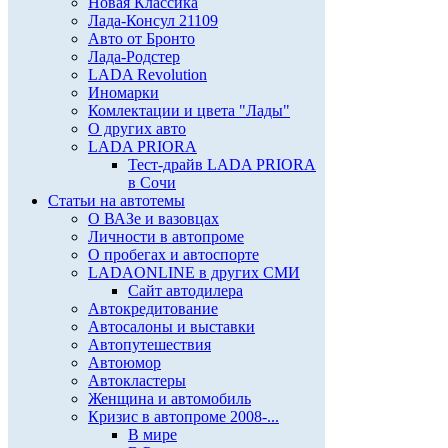
Новая Классика
Лада-Консул 21109
Авто от Бронто
Лада-Родстер
LADA Revolution
Иномарки
Комлектации и цвета "Лады"
О других авто
LADA PRIORA
Тест-драйв LADA PRIORA
в Сочи
Статьи на автотемы
О ВАЗе и вазовцах
Личности в автопроме
О пробегах и автоспорте
LADAONLINE в других СМИ
Сайт автодилера
Автокредитование
Автосалоны и выставки
Автопутешествия
Автоюмор
Автокластеры
Женщина и автомобиль
Кризис в автопроме 2008-...
В мире