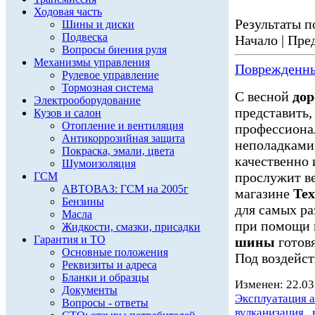
Ходовая часть
Результаты по
Шины и диски
Подвеска
Начало | Пред
Вопросы биения руля
Механизмы управления
Поврежденн
Рулевое управление
Тормозная система
С весной
дор
Электрооборудование
представить, 
Кузов и салон
Отопление и вентиляция
профессиона
Антикоррозийная защита
неполадкам
Покраска, эмали, цвета
качественно и
Шумоизоляция
прослужит ве
ГСМ
АВТОВАЗ: ГСМ на 2005г
магазине
Те
Бензины
для самых раз
Масла
при помощи 
Жидкости, смазки, присадки
Гарантия и ТО
шины
готовя
Основные положения
Под воздейст
Реквизиты и адреса
Бланки и образцы
Изменен: 22.03
Документы
Эксплуатация 
Вопросы - ответы
вулканизация
,