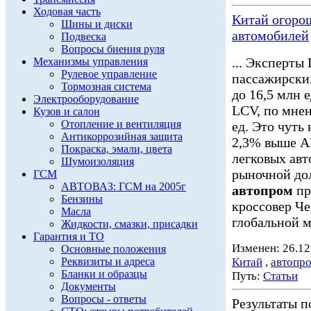
Ходовая часть
Китай огоро
Шины и диски
автомобилей
Подвеска
Вопросы биения руля
... Эксперты
Механизмы управления
Рулевое управление
пассажирски
Тормозная система
до 16,5 млн 
Электрооборудование
LCV, по мнен
Кузов и салон
Отопление и вентиляция
ед. Это чуть
Антикоррозийная защита
2,3% выше АП
Покраска, эмали, цвета
легковых авт
Шумоизоляция
рыночной дол
ГСМ
АВТОВАЗ: ГСМ на 2005г
автопром
пр
Бензины
кроссовер Че
Масла
глобальной м
Жидкости, смазки, присадки
Гарантия и ТО
Изменен: 26.12
Основные положения
Реквизиты и адреса
Китай
,
автопр
Бланки и образцы
Путь:
Статьи
Документы
Вопросы - ответы
Результаты по