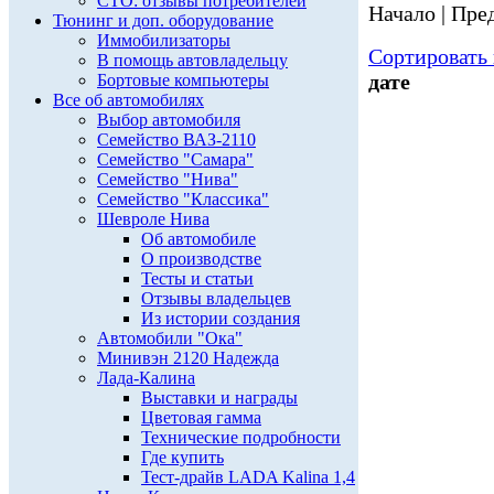
СТО: отзывы потребителей
Начало | Пред
Тюнинг и доп. оборудование
Иммобилизаторы
Сортировать 
В помощь автовладельцу
дате
Бортовые компьютеры
Все об автомобилях
Выбор автомобиля
Семейство ВАЗ-2110
Семейство "Самара"
Семейство "Нива"
Семейство "Классика"
Шевроле Нива
Об автомобиле
О производстве
Тесты и статьи
Отзывы владельцев
Из истории создания
Автомобили "Ока"
Минивэн 2120 Надежда
Лада-Калина
Выставки и награды
Цветовая гамма
Технические подробности
Где купить
Тест-драйв LADA Kalina 1,4