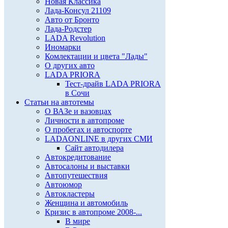
Новая Классика
Лада-Консул 21109
Авто от Бронто
Лада-Родстер
LADA Revolution
Иномарки
Комлектации и цвета "Лады"
О других авто
LADA PRIORA
Тест-драйв LADA PRIORA
в Сочи
Статьи на автотемы
О ВАЗе и вазовцах
Личности в автопроме
О пробегах и автоспорте
LADAONLINE в других СМИ
Сайт автодилера
Автокредитование
Автосалоны и выставки
Автопутешествия
Автоюмор
Автокластеры
Женщина и автомобиль
Кризис в автопроме 2008-...
В мире