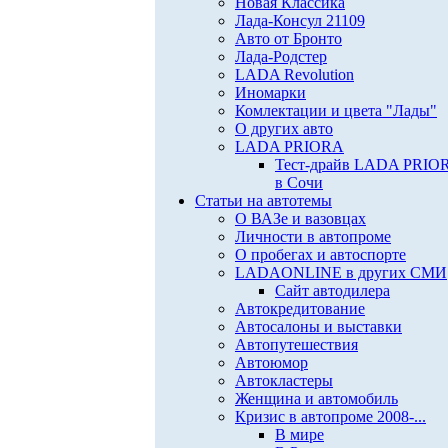
Новая Классика
Лада-Консул 21109
Авто от Бронто
Лада-Родстер
LADA Revolution
Иномарки
Комлектации и цвета "Лады"
О других авто
LADA PRIORA
Тест-драйв LADA PRIO
в Сочи
Статьи на автотемы
О ВАЗе и вазовцах
Личности в автопроме
О пробегах и автоспорте
LADAONLINE в других СМИ
Сайт автодилера
Автокредитование
Автосалоны и выставки
Автопутешествия
Автоюмор
Автокластеры
Женщина и автомобиль
Кризис в автопроме 2008-...
В мире