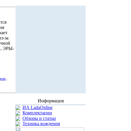
ится
ия
вает
з-за
очной
C, ЭРЫ-
или
,
Информация
ИА LadaOnline
Комплектации
Обзоры и статьи
Техника вождения