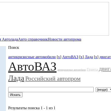
 Автолада
Авто справочник
Новости автопрома
Поиск
антикризисные автомобили
[
x
]
АвтоВАЗ
[
x
]
Лада
[
x
]
двигат
АвтоВАЗ
двиг
Гранта
антикризисные автомобили
Лада
Российский автопром
Результаты поиска 1 - 1 из 1