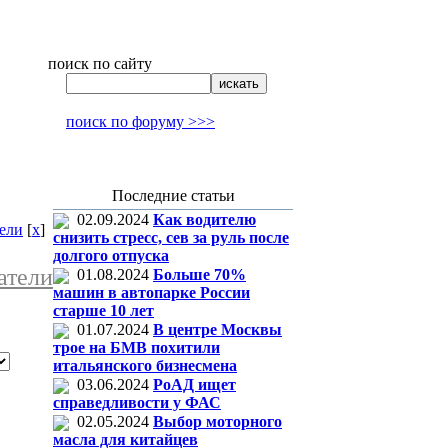
поиск по сайту
поиск по форуму >>>
Последние статьи
02.09.2024
Как водителю
ели
[
x
]
снизить стресс, сев за руль после
долгого отпуска
атели
01.08.2024
Больше 70%
машин в автопарке России
старше 10 лет
01.07.2024
В центре Москвы
трое на БМВ похитили
итальянского бизнесмена
03.06.2024
РоАД ищет
справедливости у ФАС
02.05.2024
Выбор моторного
масла для китайцев