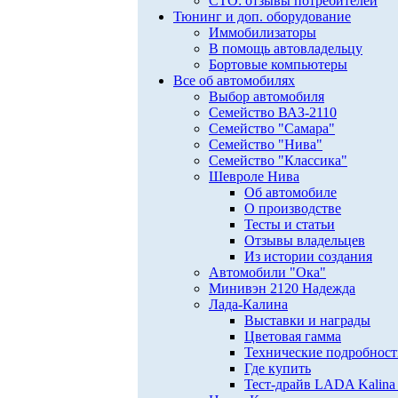
СТО: отзывы потребителей
Тюнинг и доп. оборудование
Иммобилизаторы
В помощь автовладельцу
Бортовые компьютеры
Все об автомобилях
Выбор автомобиля
Семейство ВАЗ-2110
Семейство "Самара"
Семейство "Нива"
Семейство "Классика"
Шевроле Нива
Об автомобиле
О производстве
Тесты и статьи
Отзывы владельцев
Из истории создания
Автомобили "Ока"
Минивэн 2120 Надежда
Лада-Калина
Выставки и награды
Цветовая гамма
Технические подробнос
Где купить
Тест-драйв LADA Kalina 