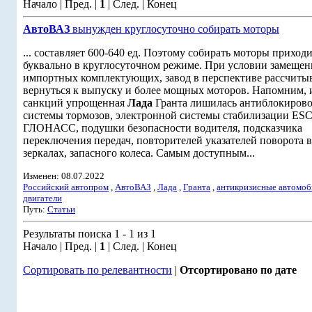
Начало | Пред. |
1
| След. | Конец
АвтоВАЗ
вынужден круглосуточно собирать моторы
... составляет 600-640 ед. Поэтому собирать моторы приход
буквально в круглосуточном режиме. При условии замещен
импортных комплектующих, завод в перспективе рассчиты
вернуться к выпуску и более мощных моторов. Напомним, и
санкций упрощенная
Лада
Гранта лишилась антиблокиров
системы тормозов, электронной системы стабилизации ES
ГЛОНАСС, подушки безопасности водителя, подсказчика
переключения передач, повторителей указателей поворота в
зеркалах, запасного колеса. Самым доступным...
Изменен: 08.07.2022
Российский автопром
,
АвтоВАЗ
,
Лада
,
Гранта
,
антикризисные автомоб
двигатели
Путь:
Статьи
Результаты поиска 1 - 1 из 1
Начало | Пред. |
1
| След. | Конец
Сортировать по релевантности
|
Отсортировано по дате