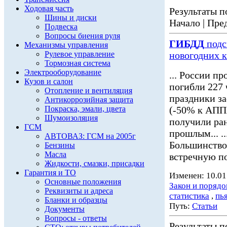
Ходовая часть
Результаты по
Шины и диски
Начало | Пред
Подвеска
Вопросы биения руля
ГИБДД
подс
Механизмы управления
Рулевое управление
новогодних 
Тормозная система
Электрооборудование
... России пр
Кузов и салон
погибли 227 
Отопление и вентиляция
праздники з
Антикоррозийная защита
Покраска, эмали, цвета
(-50% к АППГ
Шумоизоляция
получили ран
ГСМ
прошлым... ..
АВТОВАЗ: ГСМ на 2005г
Большинство
Бензины
Масла
встречную по
Жидкости, смазки, присадки
Гарантия и ТО
Изменен: 10.01
Основные положения
Закон и порядо
Реквизиты и адреса
статистика
,
пь
Бланки и образцы
Путь:
Статьи
Документы
Вопросы - ответы
Результаты по