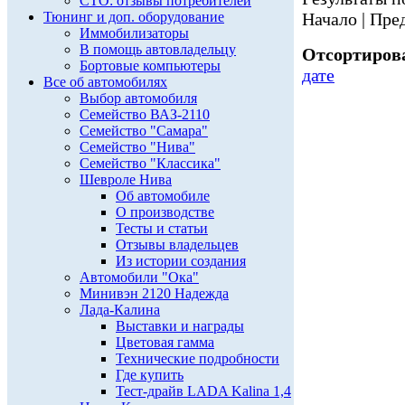
СТО: отзывы потребителей
Тюнинг и доп. оборудование
Начало | Пред
Иммобилизаторы
В помощь автовладельцу
Отсортирова
Бортовые компьютеры
дате
Все об автомобилях
Выбор автомобиля
Семейство ВАЗ-2110
Семейство "Самара"
Семейство "Нива"
Семейство "Классика"
Шевроле Нива
Об автомобиле
О производстве
Тесты и статьи
Отзывы владельцев
Из истории создания
Автомобили "Ока"
Минивэн 2120 Надежда
Лада-Калина
Выставки и награды
Цветовая гамма
Технические подробности
Где купить
Тест-драйв LADA Kalina 1,4