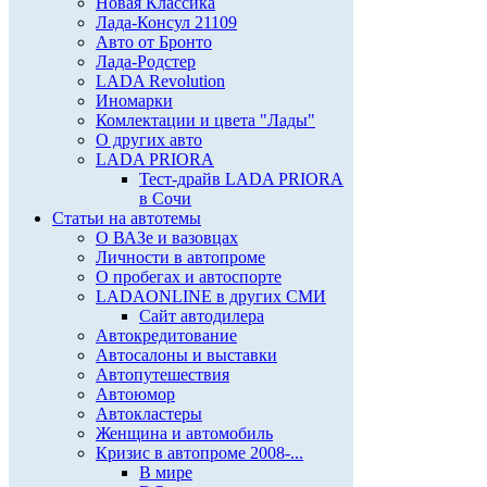
Новая Классика
Лада-Консул 21109
Авто от Бронто
Лада-Родстер
LADA Revolution
Иномарки
Комлектации и цвета "Лады"
О других авто
LADA PRIORA
Тест-драйв LADA PRIORA
в Сочи
Статьи на автотемы
О ВАЗе и вазовцах
Личности в автопроме
О пробегах и автоспорте
LADAONLINE в других СМИ
Сайт автодилера
Автокредитование
Автосалоны и выставки
Автопутешествия
Автоюмор
Автокластеры
Женщина и автомобиль
Кризис в автопроме 2008-...
В мире