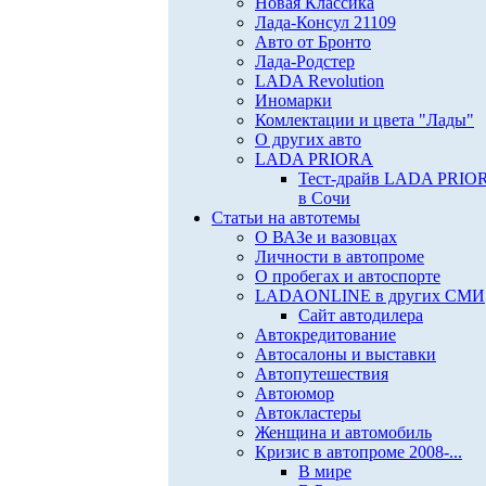
Новая Классика
Лада-Консул 21109
Авто от Бронто
Лада-Родстер
LADA Revolution
Иномарки
Комлектации и цвета "Лады"
О других авто
LADA PRIORA
Тест-драйв LADA PRIO
в Сочи
Статьи на автотемы
О ВАЗе и вазовцах
Личности в автопроме
О пробегах и автоспорте
LADAONLINE в других СМИ
Сайт автодилера
Автокредитование
Автосалоны и выставки
Автопутешествия
Автоюмор
Автокластеры
Женщина и автомобиль
Кризис в автопроме 2008-...
В мире