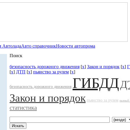
 Автолада
Авто справочник
Новости автопрома
Поиск
безопасность дорожного движения
[
x
]
Закон и порядок
[
x
]
[
x
]
ДТП
[
x
]
пьянство за рулем
[
x
]
ГИБДД
Д
безопасность дорожного движения
Закон и порядок
пьянство за рулем
пьяный 
статистика