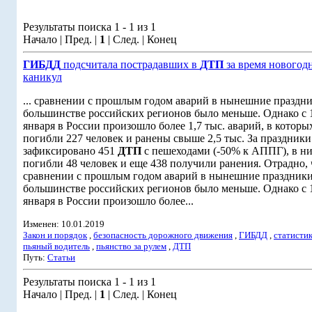
Результаты поиска 1 - 1 из 1
Начало | Пред. |
1
| След. | Конец
ГИБДД
подсчитала пострадавших в
ДТП
за время новогод
каникул
... сравнении с прошлым годом аварий в нынешние праздни
большинстве российских регионов было меньше. Однако с 1
января в России произошло более 1,7 тыс. аварий, в которы
погибли 227 человек и ранены свыше 2,5 тыс. За праздники
зафиксировано 451
ДТП
с пешеходами (-50% к АППГ), в н
погибли 48 человек и еще 438 получили ранения. Отрадно, 
сравнении с прошлым годом аварий в нынешние праздники
большинстве российских регионов было меньше. Однако с 1
января в России произошло более...
Изменен: 10.01.2019
Закон и порядок
,
безопасность дорожного движения
,
ГИБДД
,
статисти
пьяный водитель
,
пьянство за рулем
,
ДТП
Путь:
Статьи
Результаты поиска 1 - 1 из 1
Начало | Пред. |
1
| След. | Конец