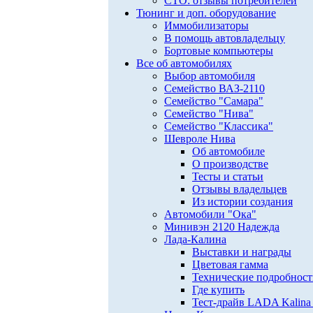
СТО: отзывы потребителей
Тюнинг и доп. оборудование
Иммобилизаторы
В помощь автовладельцу
Бортовые компьютеры
Все об автомобилях
Выбор автомобиля
Семейство ВАЗ-2110
Семейство "Самара"
Семейство "Нива"
Семейство "Классика"
Шевроле Нива
Об автомобиле
О производстве
Тесты и статьи
Отзывы владельцев
Из истории создания
Автомобили "Ока"
Минивэн 2120 Надежда
Лада-Калина
Выставки и награды
Цветовая гамма
Технические подробнос
Где купить
Тест-драйв LADA Kalina 