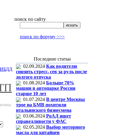
поиск по сайту
поиск по форуму >>>
Последние статьи
02.09.2024
Как водителю
ГИБДД
снизить стресс, сев за руль после
долгого отпуска
01.08.2024
Больше 70%
ТП
машин в автопарке России
старше 10 лет
01.07.2024
В центре Москвы
трое на БМВ похитили
водитель
итальянского бизнесмена
03.06.2024
РоАД ищет
справедливости у ФАС
02.05.2024
Выбор моторного
масла для китайцев