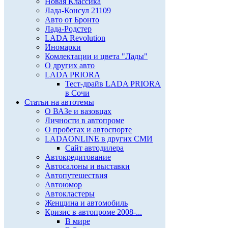
Новая Классика
Лада-Консул 21109
Авто от Бронто
Лада-Родстер
LADA Revolution
Иномарки
Комлектации и цвета "Лады"
О других авто
LADA PRIORA
Тест-драйв LADA PRIORA
в Сочи
Статьи на автотемы
О ВАЗе и вазовцах
Личности в автопроме
О пробегах и автоспорте
LADAONLINE в других СМИ
Сайт автодилера
Автокредитование
Автосалоны и выставки
Автопутешествия
Автоюмор
Автокластеры
Женщина и автомобиль
Кризис в автопроме 2008-...
В мире