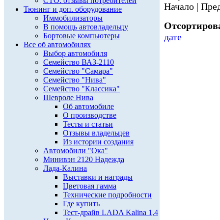
СТО: отзывы потребителей
Начало | Пред
Тюнинг и доп. оборудование
Иммобилизаторы
Отсортирова
В помощь автовладельцу
Бортовые компьютеры
дате
Все об автомобилях
Выбор автомобиля
Семейство ВАЗ-2110
Семейство "Самара"
Семейство "Нива"
Семейство "Классика"
Шевроле Нива
Об автомобиле
О производстве
Тесты и статьи
Отзывы владельцев
Из истории создания
Автомобили "Ока"
Минивэн 2120 Надежда
Лада-Калина
Выставки и награды
Цветовая гамма
Технические подробности
Где купить
Тест-драйв LADA Kalina 1,4