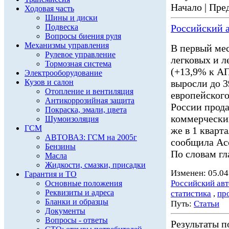
Начало | Пред
Ходовая часть
Шины и диски
Подвеска
Российский а
Вопросы биения руля
Механизмы управления
В первый мес
Рулевое управление
легковых и 
Тормозная система
(+13,9% к АП
Электрооборудование
Кузов и салон
выросли до 3
Отопление и вентиляция
европейского
Антикоррозийная защита
России прода
Покраска, эмали, цвета
коммерчески
Шумоизоляция
ГСМ
же в 1 кварт
АВТОВАЗ: ГСМ на 2005г
сообщила Асс
Бензины
По словам гл
Масла
Жидкости, смазки, присадки
Изменен: 05.04
Гарантия и ТО
Российский ав
Основные положения
Реквизиты и адреса
статистика
,
пр
Бланки и образцы
Путь:
Статьи
Документы
Вопросы - ответы
Результаты по