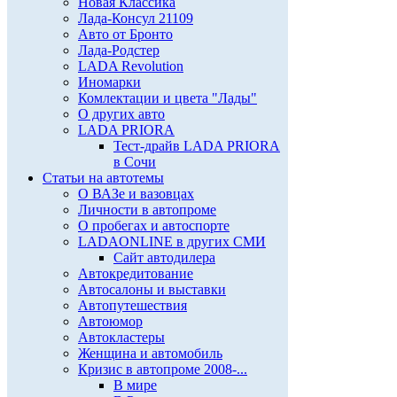
Новая Классика
Лада-Консул 21109
Авто от Бронто
Лада-Родстер
LADA Revolution
Иномарки
Комлектации и цвета "Лады"
О других авто
LADA PRIORA
Тест-драйв LADA PRIORA
в Сочи
Статьи на автотемы
О ВАЗе и вазовцах
Личности в автопроме
О пробегах и автоспорте
LADAONLINE в других СМИ
Сайт автодилера
Автокредитование
Автосалоны и выставки
Автопутешествия
Автоюмор
Автокластеры
Женщина и автомобиль
Кризис в автопроме 2008-...
В мире