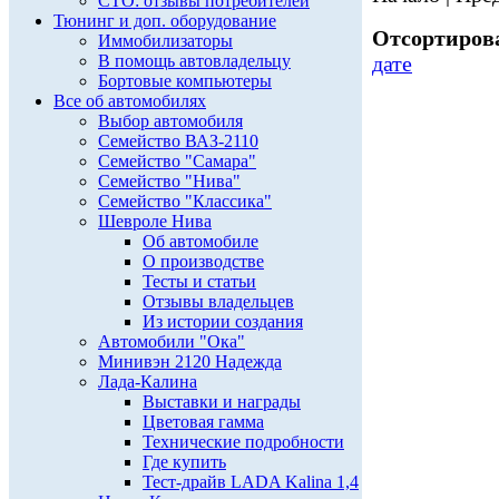
СТО: отзывы потребителей
Тюнинг и доп. оборудование
Отсортирова
Иммобилизаторы
В помощь автовладельцу
дате
Бортовые компьютеры
Все об автомобилях
Выбор автомобиля
Семейство ВАЗ-2110
Семейство "Самара"
Семейство "Нива"
Семейство "Классика"
Шевроле Нива
Об автомобиле
О производстве
Тесты и статьи
Отзывы владельцев
Из истории создания
Автомобили "Ока"
Минивэн 2120 Надежда
Лада-Калина
Выставки и награды
Цветовая гамма
Технические подробности
Где купить
Тест-драйв LADA Kalina 1,4