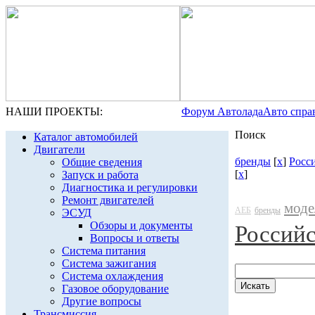
НАШИ ПРОЕКТЫ:
Форум Автолада
Авто спра
Поиск
Каталог автомобилей
Двигатели
бренды
[
x
]
Росс
Общие сведения
[
x
]
Запуск и работа
Диагностика и регулировки
Ремонт двигателей
моде
АЕБ
бренды
ЭСУД
Обзоры и документы
Россий
Вопросы и ответы
Система питания
Система зажигания
Система охлаждения
Газовое оборудование
Другие вопросы
Трансмиссия