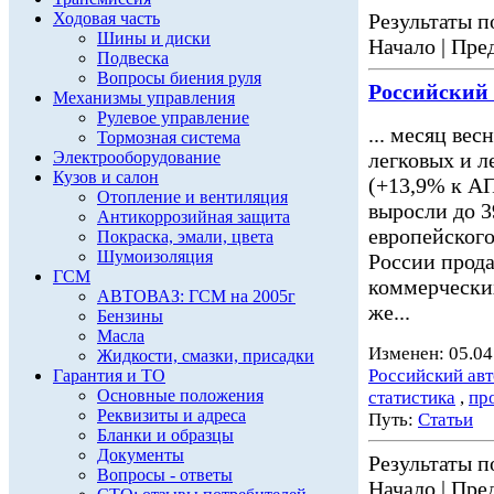
Ходовая часть
Результаты по
Шины и диски
Начало | Пред
Подвеска
Вопросы биения руля
Российский
Механизмы управления
Рулевое управление
... месяц вес
Тормозная система
Электрооборудование
легковых и 
Кузов и салон
(+13,9% к АП
Отопление и вентиляция
выросли до 3
Антикоррозийная защита
европейского
Покраска, эмали, цвета
Шумоизоляция
России прода
ГСМ
коммерчески
АВТОВАЗ: ГСМ на 2005г
же...
Бензины
Масла
Изменен: 05.04
Жидкости, смазки, присадки
Российский ав
Гарантия и ТО
Основные положения
статистика
,
пр
Реквизиты и адреса
Путь:
Статьи
Бланки и образцы
Документы
Результаты по
Вопросы - ответы
Начало | Пред