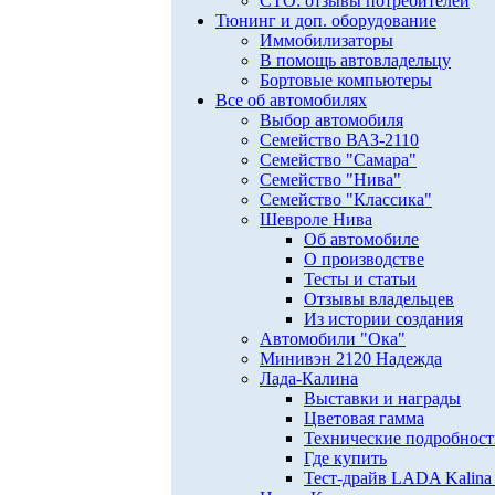
СТО: отзывы потребителей
Тюнинг и доп. оборудование
Иммобилизаторы
В помощь автовладельцу
Бортовые компьютеры
Все об автомобилях
Выбор автомобиля
Семейство ВАЗ-2110
Семейство "Самара"
Семейство "Нива"
Семейство "Классика"
Шевроле Нива
Об автомобиле
О производстве
Тесты и статьи
Отзывы владельцев
Из истории создания
Автомобили "Ока"
Минивэн 2120 Надежда
Лада-Калина
Выставки и награды
Цветовая гамма
Технические подробнос
Где купить
Тест-драйв LADA Kalina 