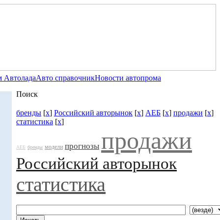
 Автолада
Авто справочник
Новости автопрома
Поиск
бренды
[
x
]
Российский авторынок
[
x
]
АЕБ
[
x
]
продажи
[
x
]
статистика
[
x
]
продажи
прогнозы
модели
АЕБ
бренды
Российский авторынок
статистика