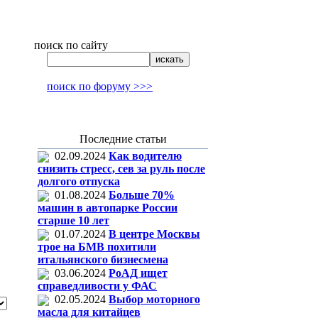
поиск по сайту
поиск по форуму >>>
Последние статьи
02.09.2024
Как водителю
снизить стресс, сев за руль после
долгого отпуска
01.08.2024
Больше 70%
машин в автопарке России
старше 10 лет
01.07.2024
В центре Москвы
трое на БМВ похитили
итальянского бизнесмена
03.06.2024
РоАД ищет
справедливости у ФАС
02.05.2024
Выбор моторного
масла для китайцев