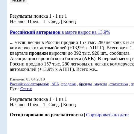
Результаты поиска 1 - 1 из 1
Начало | Пред. |
1
| След. | Конец
Российский авторынок
в марте вырос на 13,9%
... месяц весны в России продано 157 тыс. 280 легковых и л
коммерческих автомобилей (+13,9% к АППГ). Всего же в 1
квартале
продажи
выросли до 392 тыс. 920 шт., сообщила
Ассоциация европейского бизнеса (
АЕБ
). В первый месяц 
России продано 157 тыс. 280 легковых и легких коммерчес
автомобилей (+13,9% к АППГ). Всего же...
Изменен: 05.04.2018
Российский авторынок
,
АЕБ
,
продажи
,
бренды
,
модели
,
статистика
,
п
Путь:
Статьи
Результаты поиска 1 - 1 из 1
Начало | Пред. |
1
| След. | Конец
Отсортировано по релевантности
|
Сортировать по дате