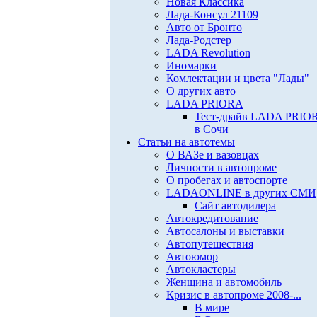
Новая Классика
Лада-Консул 21109
Авто от Бронто
Лада-Родстер
LADA Revolution
Иномарки
Комлектации и цвета "Лады"
О других авто
LADA PRIORA
Тест-драйв LADA PRIO
в Сочи
Статьи на автотемы
О ВАЗе и вазовцах
Личности в автопроме
О пробегах и автоспорте
LADAONLINE в других СМИ
Сайт автодилера
Автокредитование
Автосалоны и выставки
Автопутешествия
Автоюмор
Автокластеры
Женщина и автомобиль
Кризис в автопроме 2008-...
В мире