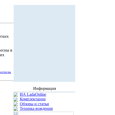
егких
весны в
ких
рогнозы
Информация
ИА LadaOnline
Комплектации
Обзоры и статьи
Техника вождения