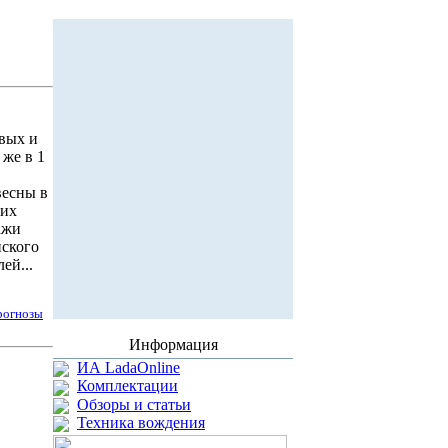
овых и
же в 1
весны в
ких
ажи
йского
ей...
рогнозы
Информация
ИА LadaOnline
Комплектации
Обзоры и статьи
Техника вождения