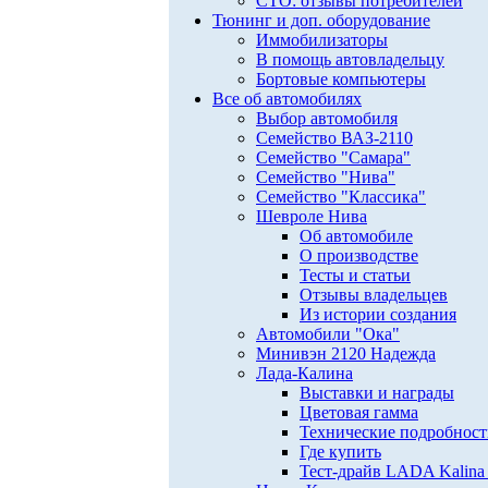
СТО: отзывы потребителей
Тюнинг и доп. оборудование
Иммобилизаторы
В помощь автовладельцу
Бортовые компьютеры
Все об автомобилях
Выбор автомобиля
Семейство ВАЗ-2110
Семейство "Самара"
Семейство "Нива"
Семейство "Классика"
Шевроле Нива
Об автомобиле
О производстве
Тесты и статьи
Отзывы владельцев
Из истории создания
Автомобили "Ока"
Минивэн 2120 Надежда
Лада-Калина
Выставки и награды
Цветовая гамма
Технические подробнос
Где купить
Тест-драйв LADA Kalina 