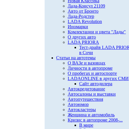
Новая Классика
Лада-Консул 21109
Авто от Бронто
Лада-Родстер
LADA Revolution
Иномарки
Комлектации и цвета "Лады"
О других авто
LADA PRIORA
Тест-драйв LADA PRIO
в Сочи
Статьи на автотемы
О ВАЗе и вазовцах
Личности в автопроме
О пробегах и автоспорте
LADAONLINE в других СМИ
Сайт автодилера
Автокредитование
Автосалоны и выставки
Автопутешествия
Автоюмор
Автокластеры
Женщина и автомобиль
Кризис в автопроме 2008-...
В мире