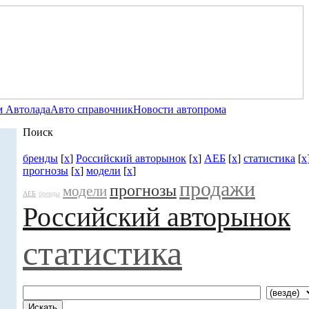
 Автолада
Авто справочник
Новости автопрома
Поиск
бренды
[
x
]
Российский авторынок
[
x
]
АЕБ
[
x
]
статистика
[
x
прогнозы
[
x
]
модели
[
x
]
продажи
прогнозы
модели
АЕБ
бренды
Российский авторынок
статистика