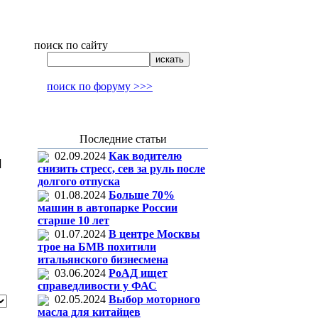
поиск по сайту
поиск по форуму >>>
Последние статьи
02.09.2024
Как водителю
]
снизить стресс, сев за руль после
долгого отпуска
01.08.2024
Больше 70%
машин в автопарке России
старше 10 лет
01.07.2024
В центре Москвы
трое на БМВ похитили
итальянского бизнесмена
03.06.2024
РоАД ищет
справедливости у ФАС
02.05.2024
Выбор моторного
масла для китайцев