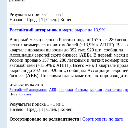
Результаты поиска 1 - 1 из 1
Начало | Пред. |
1
| След. | Конец
Российский авторынок
в марте вырос на 13,9%
В первый месяц весны в России продано 157 тыс. 280 легк
легких коммерческих автомобилей (+13,9% к АППГ). Всего 
квартале продажи выросли до 392 тыс. 920 шт., сообщила
Ассоциация европейского бизнеса (
АЕБ
). В первый месяц 
России продано 157 тыс. 280 легковых и легких коммерчес
автомобилей (+13,9% к АППГ). Всего же в 1 квартале прод
выросли до 392 тыс. 920 шт., сообщила Ассоциация европе
бизнеса (
АЕБ
). По словам главы комитета автопроизводител
Изменен: 05.04.2018
Российский авторынок
,
АЕБ
,
продажи
,
бренды
,
модели
,
статистика
,
п
Путь:
Статьи
Результаты поиска 1 - 1 из 1
Начало | Пред. |
1
| След. | Конец
Отсортировано по релевантности
|
Сортировать по дате