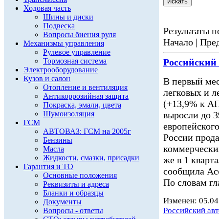
Ходовая часть
Шины и диски
Подвеска
Результаты по
Вопросы биения руля
Начало | Пред
Механизмы управления
Рулевое управление
Тормозная система
Российский
Электрооборудование
Кузов и салон
В первый мес
Отопление и вентиляция
легковых и 
Антикоррозийная защита
(+13,9% к АП
Покраска, эмали, цвета
Шумоизоляция
выросли до 3
ГСМ
европейского
АВТОВАЗ: ГСМ на 2005г
России прода
Бензины
коммерчески
Масла
Жидкости, смазки, присадки
же в 1 кварт
Гарантия и ТО
сообщила Асс
Основные положения
По словам гл
Реквизиты и адреса
Бланки и образцы
Изменен: 05.04
Документы
Российский ав
Вопросы - ответы