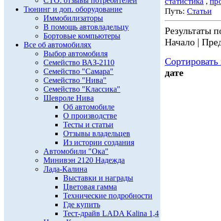
СТО: отзывы потребителей
статистика
,
пр
Тюнинг и доп. оборудование
Путь:
Статьи
Иммобилизаторы
В помощь автовладельцу
Результаты по
Бортовые компьютеры
Начало | Пред
Все об автомобилях
Выбор автомобиля
Сортировать 
Семейство ВАЗ-2110
Семейство "Самара"
дате
Семейство "Нива"
Семейство "Классика"
Шевроле Нива
Об автомобиле
О производстве
Тесты и статьи
Отзывы владельцев
Из истории создания
Автомобили "Ока"
Минивэн 2120 Надежда
Лада-Калина
Выставки и награды
Цветовая гамма
Технические подробности
Где купить
Тест-драйв LADA Kalina 1,4