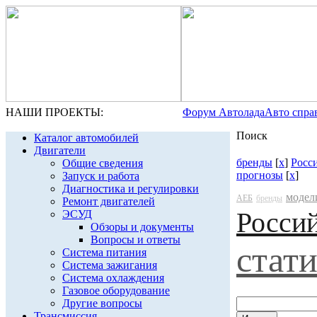
НАШИ ПРОЕКТЫ:
Форум Автолада
Авто спра
Поиск
Каталог автомобилей
Двигатели
бренды
[
x
]
Росс
Общие сведения
прогнозы
[
x
]
Запуск и работа
Диагностика и регулировки
модел
АЕБ
бренды
Ремонт двигателей
Росси
ЭСУД
Обзоры и документы
Вопросы и ответы
стат
Система питания
Система зажигания
Система охлаждения
Газовое оборудование
Другие вопросы
Трансмиссия