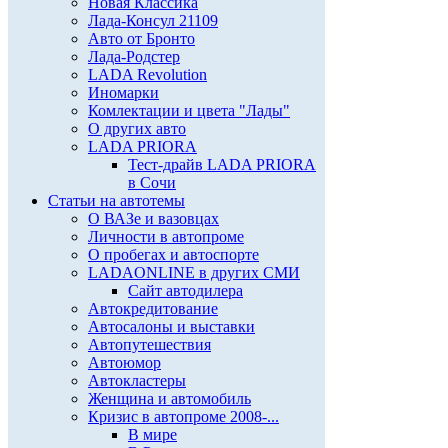
Новая Классика
Лада-Консул 21109
Авто от Бронто
Лада-Родстер
LADA Revolution
Иномарки
Комлектации и цвета "Лады"
О других авто
LADA PRIORA
Тест-драйв LADA PRIORA
в Сочи
Статьи на автотемы
О ВАЗе и вазовцах
Личности в автопроме
О пробегах и автоспорте
LADAONLINE в других СМИ
Сайт автодилера
Автокредитование
Автосалоны и выставки
Автопутешествия
Автоюмор
Автокластеры
Женщина и автомобиль
Кризис в автопроме 2008-...
В мире