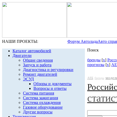
НАШИ ПРОЕКТЫ:
Форум Автолада
Авто спра
Поиск
Каталог автомобилей
Двигатели
бренды
[
x
]
Росс
Общие сведения
прогнозы
[
x
]
АЕ
Запуск и работа
Диагностика и регулировки
Ремонт двигателей
модел
АЕБ
бренды
ЭСУД
Обзоры и документы
Россий
Вопросы и ответы
Система питания
статис
Система зажигания
Система охлаждения
Газовое оборудование
Другие вопросы
Трансмиссия