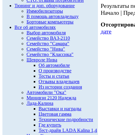
СТО: отзывы потребителей
Результаты по
Тюнинг и доп. оборудование
Иммобилизаторы
Начало | Пред
В помощь автовладельцу
Бортовые компьютеры
Отсортирова
Все об автомобилях
дате
Выбор автомобиля
Семейство ВАЗ-2110
Семейство "Самара"
Семейство "Нива"
Семейство "Классика"
Шевроле Нива
Об автомобиле
О производстве
Тесты и статьи
Отзывы владельцев
Из истории создания
Автомобили "Ока"
Минивэн 2120 Надежда
Лада-Калина
Выставки и награды
Цветовая гамма
Технические подробности
Где купить
Тест-драйв LADA Kalina 1,4