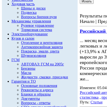
Ходовая часть
Шины и диски
Подвеска
Результаты по
Вопросы биения руля
Начало | Пред
Механизмы управления
Рулевое управление
Тормозная система
Российский
Электрооборудование
Кузов и салон
... месяц вес
Отопление и вентиляция
легковых и 
Антикоррозийная защита
(+13,9% к АП
Покраска, эмали, цвета
Шумоизоляция
выросли до 3
ГСМ
европейского
АВТОВАЗ: ГСМ на 2005г
России прода
Бензины
Масла
коммерчески
Жидкости, смазки, присадки
же...
Гарантия и ТО
Основные положения
Изменен: 05.04
Реквизиты и адреса
Российский ав
Бланки и образцы
статистика
,
пр
Документы
Путь:
Статьи
Вопросы - ответы