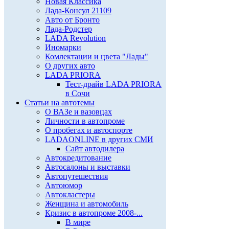
Новая Классика
Лада-Консул 21109
Авто от Бронто
Лада-Родстер
LADA Revolution
Иномарки
Комлектации и цвета "Лады"
О других авто
LADA PRIORA
Тест-драйв LADA PRIORA
в Сочи
Статьи на автотемы
О ВАЗе и вазовцах
Личности в автопроме
О пробегах и автоспорте
LADAONLINE в других СМИ
Сайт автодилера
Автокредитование
Автосалоны и выставки
Автопутешествия
Автоюмор
Автокластеры
Женщина и автомобиль
Кризис в автопроме 2008-...
В мире