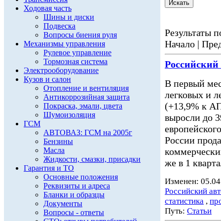
Ходовая часть
Шины и диски
Подвеска
Результаты по
Вопросы биения руля
Начало | Пред
Механизмы управления
Рулевое управление
Тормозная система
Российский
Электрооборудование
Кузов и салон
В первый мес
Отопление и вентиляция
легковых и 
Антикоррозийная защита
(+13,9% к АП
Покраска, эмали, цвета
Шумоизоляция
выросли до 3
ГСМ
европейского
АВТОВАЗ: ГСМ на 2005г
России прода
Бензины
Масла
коммерчески
Жидкости, смазки, присадки
же в 1 кварт
Гарантия и ТО
Основные положения
Изменен: 05.04
Реквизиты и адреса
Российский ав
Бланки и образцы
статистика
,
пр
Документы
Путь:
Статьи
Вопросы - ответы