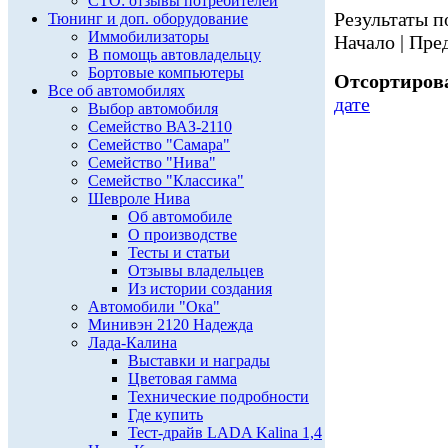
СТО: отзывы потребителей
Результаты по
Тюнинг и доп. оборудование
Иммобилизаторы
Начало | Пред
В помощь автовладельцу
Бортовые компьютеры
Отсортирова
Все об автомобилях
дате
Выбор автомобиля
Семейство ВАЗ-2110
Семейство "Самара"
Семейство "Нива"
Семейство "Классика"
Шевроле Нива
Об автомобиле
О производстве
Тесты и статьи
Отзывы владельцев
Из истории создания
Автомобили "Ока"
Минивэн 2120 Надежда
Лада-Калина
Выставки и награды
Цветовая гамма
Технические подробности
Где купить
Тест-драйв LADA Kalina 1,4