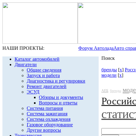
НАШИ ПРОЕКТЫ:
Форум Автолада
Авто спра
Поиск
Каталог автомобилей
Двигатели
бренды
[
x
]
Росс
Общие сведения
модели
[
x
]
Запуск и работа
Диагностика и регулировки
Ремонт двигателей
моде
АЕБ
бренды
ЭСУД
Обзоры и документы
Россий
Вопросы и ответы
Система питания
статис
Система зажигания
Система охлаждения
Газовое оборудование
Другие вопросы
Трансмиссия