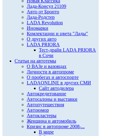
Новая Классика
Лада-Консул 21109
Авто от Бронто
Лада-Родстер
LADA Revolution
Иномарки
Комлектации и цвета "Лады"
О других авто
LADA PRIORA
Тест-драйв LADA PRIORA
в Сочи
Статьи на автотемы
О ВАЗе и вазовцах
Личности в автопроме
О пробегах и автоспорте
LADAONLINE в других СМИ
Сайт автодилера
Автокредитование
Автосалоны и выставки
Автопутешествия
Автоюмор
Автокластеры
Женщина и автомобиль
Кризис в автопроме 2008-...
В мире